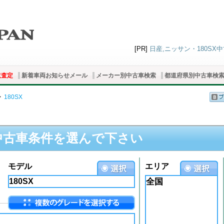
[PR]
日産,ニッサン・180SX中
取査定
新着車両お知らせメール
メーカー別中古車検索
都道府県別中古車検
>
180SX
中古車条件を選んで下さい
モデル
エリア
全国