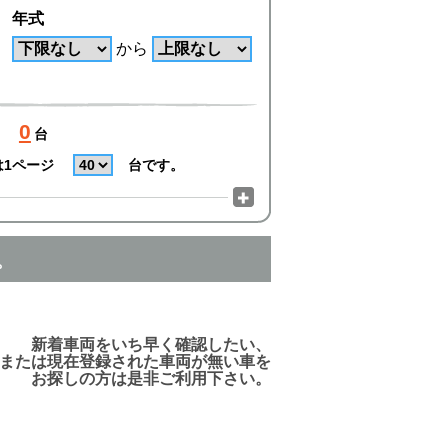
年式
から
0
台
は1ページ
台です。
。
でご利用頂けますので、ご安心下さい!
新着車両をいち早く確認したい、
または現在登録された車両が無い車を
お探しの方は是非ご利用下さい。