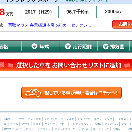
4WD 2.0i-L アイサイト
8
2000cc
2017（H29）
96.7千Km
万円
潟市
買取マウス 弁天橋通本店 (株)カーセレクシ...
|
|
|
|
|
|
|
|
|
日本車
ドイツ車
アメリカ車
イギリス車
フランス車
イタリア車
スウェーデン車
レクサス
|
|
|
|
|
|
|
|
|
|
三菱
スバル
マツダ
スズキ
ダイハツ
いすゞ
メルセデスベンツ
AMG
マイバッハ
スマート
|
|
|
|
|
|
|
|
ニ
BMW アルピナ
ポルシェ
アウディ
フォルクスワーゲン
オペル
キャデラック
シボレー
GM