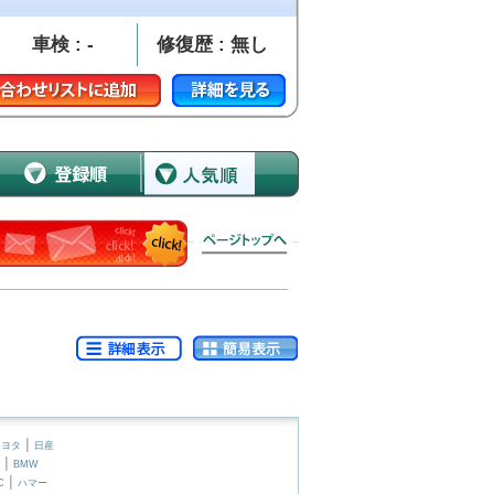
車検 : -
修復歴 : 無し
|
トヨタ
日産
|
BMW
|
C
ハマー