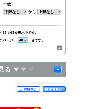
年式
から
～15 台目を表示中です。
は1ページ
台です。
見る