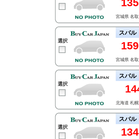
135
宮城県 名
スバル
選択
159
宮城県 名
スバル
選択
14
北海道 札
スバル
選択
134