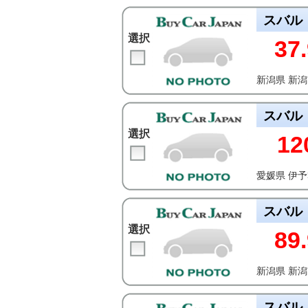
スバル
選択
37.
新潟県 新
スバル
選択
12
愛媛県 伊
スバル
選択
89.
新潟県 新
スバル