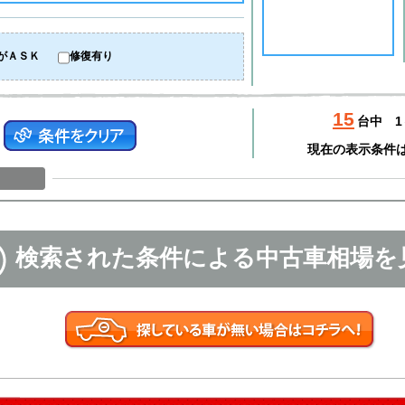
がＡＳＫ
修復有り
15
台中
1
現在の表示条件
検索された条件による中古車相場を