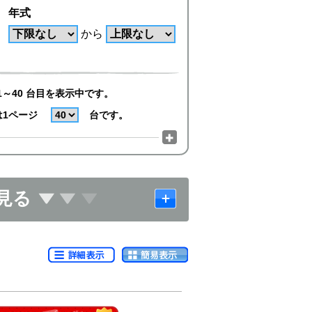
年式
から
1～40 台目を表示中です。
は1ページ
台です。
見る