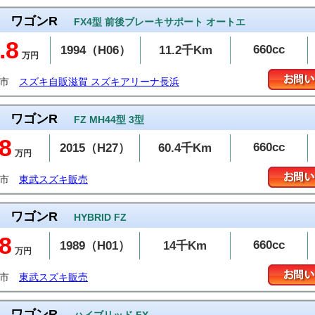
ワゴンR
FX4型 前後ブレーキサポート オートエ
.8
660cc
1994（H06）
11.2千Km
万円
浜市
スズキ自販滋賀 スズキアリーナ長浜
ワゴンR
FZ MH44型 3型
8
660cc
2015（H27）
60.4千Km
万円
生市
東武スズキ販売
ワゴンR
HYBRID FZ
8
660cc
1989（H01）
14千Km
万円
生市
東武スズキ販売
ワゴンR