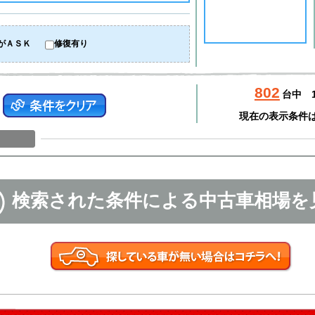
がＡＳＫ
修復有り
802
台中
現在の表示条件
検索された条件による中古車相場を