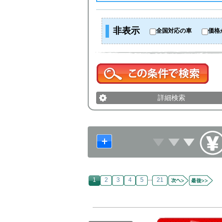
非表示
全国対応の車
価格
詳細検索
...
1
2
3
4
5
21