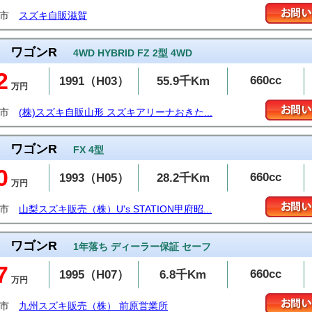
東市
スズキ自販滋賀
ワゴンR
4WD HYBRID FZ 2型 4WD
2
660cc
1991（H03）
55.9千Km
万円
沢市
(株)スズキ自販山形 スズキアリーナおきた...
ワゴンR
FX 4型
0
660cc
1993（H05）
28.2千Km
万円
府市
山梨スズキ販売（株）U's STATION甲府昭...
ワゴンR
1年落ち ディーラー保証 セーフ
7
660cc
1995（H07）
6.8千Km
万円
島市
九州スズキ販売（株） 前原営業所