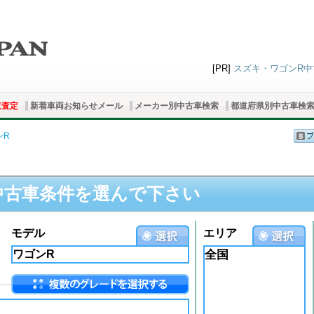
[PR]
スズキ・ワゴンR中古
取査定
新着車両お知らせメール
メーカー別中古車検索
都道府県別中古車検
ンR
中古車条件を選んで下さい
モデル
エリア
全国