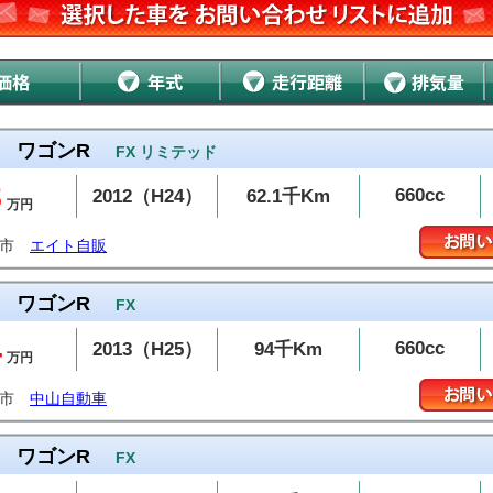
ワゴンR
FX リミテッド
8
660cc
2012（H24）
62.1千Km
万円
温市
エイト自販
ワゴンR
FX
4
660cc
2013（H25）
94千Km
万円
島市
中山自動車
ワゴンR
FX