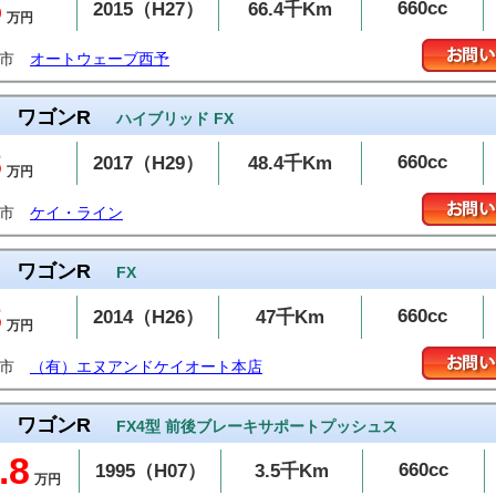
5
660cc
2015（H27）
66.4千Km
万円
予市
オートウェーブ西予
ワゴンR
ハイブリッド FX
8
660cc
2017（H29）
48.4千Km
万円
条市
ケイ・ライン
ワゴンR
FX
8
660cc
2014（H26）
47千Km
万円
島市
（有）エヌアンドケイオート本店
ワゴンR
FX4型 前後ブレーキサポートプッシュス
.8
660cc
1995（H07）
3.5千Km
万円