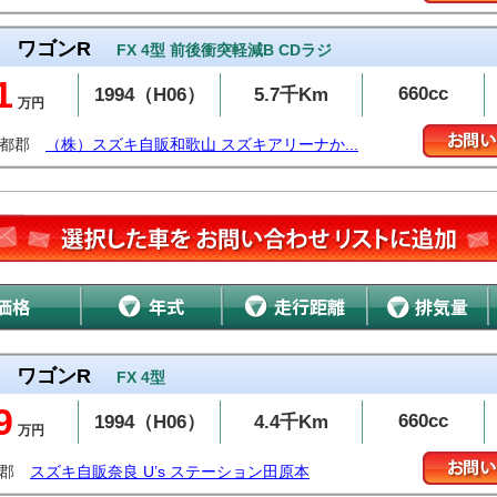
ワゴンR
FX 4型 前後衝突軽減B CDラジ
1
660cc
1994（H06）
5.7千Km
万円
伊都郡
（株）スズキ自販和歌山 スズキアリーナか...
ワゴンR
FX 4型
9
660cc
1994（H06）
4.4千Km
万円
城郡
スズキ自販奈良 U’s ステーション田原本