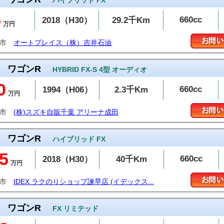
ハイブリッド FX
5
660cc
2018（H30）
29.2千Km
万円
潟市
オートプレイス（株）吉井石油
ワゴンR
HYBRID FX-S 4型 オーディオ
0
660cc
1994（H06）
2.3千Km
万円
田市
(株)スズキ自販千葉 アリーナ成田
ワゴンR
ハイブリッド FX
5
660cc
2018（H30）
40千Km
万円
早市
IDEX ラクのりショップ諫早店 (イデックス...
ワゴンR
FX リミテッド