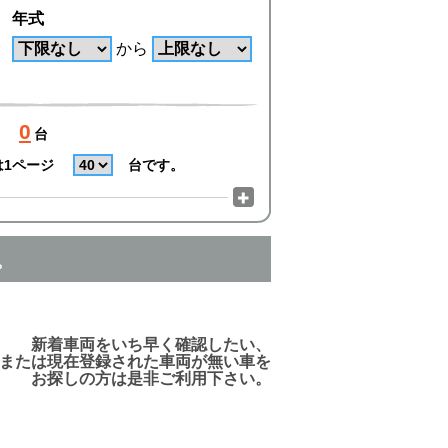
年式
から
0
台
は1ページ
台です。
。
でご利用頂けますので、ご安心下さい!
新着車両をいち早く確認したい、
または現在登録された車両が無い車を
お探しの方は是非ご利用下さい。