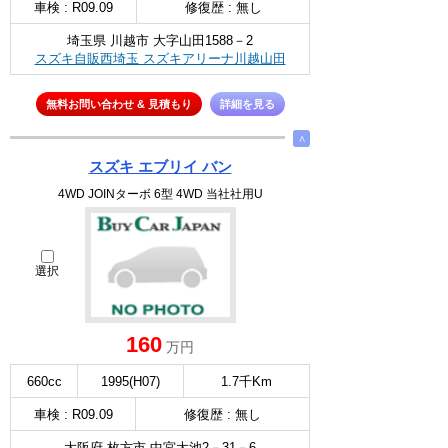
車検 : R09.09
修復歴 : 無し
埼玉県 川越市 大字山田1588－2
スズキ自販西埼玉 スズキアリーナ川越山田
無料お問い合わせ & 見積もり
詳細を見る
∧
スズキ エブリイ バン
4WD JOINターボ 6型 4WD 当社社用U
選択
160
万円
660cc
1995(H07)
1.7千Km
車検 : R09.09
修復歴 : 無し
大阪府 枚方市 中宮大池2－31－6