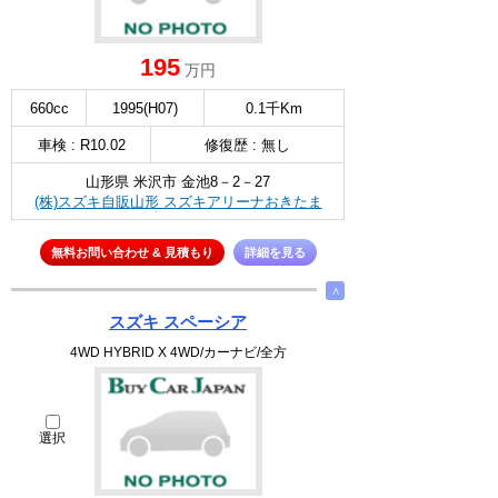
195
万円
660cc
1995(H07)
0.1千Km
車検 : R10.02
修復歴 : 無し
山形県 米沢市 金池8－2－27
(株)スズキ自販山形 スズキアリーナおきたま
無料お問い合わせ & 見積もり
詳細を見る
∧
スズキ スペーシア
4WD HYBRID X 4WD/カーナビ/全方
選択