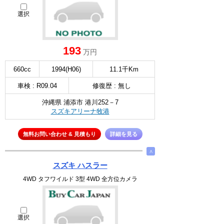
選択
193
万円
660cc
1994(H06)
11.1千Km
車検 : R09.04
修復歴 : 無し
沖縄県 浦添市 港川252－7
スズキアリーナ牧港
無料お問い合わせ & 見積もり
詳細を見る
∧
スズキ ハスラー
4WD タフワイルド 3型 4WD 全方位カメラ
選択