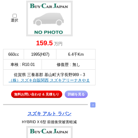
選択
159.5
万円
660cc
1995(H07)
6.4千Km
車検 : R10.01
修復歴 : 無し
佐賀県 三養基郡 基山町大字長野989－3
（株）スズキ自販関西 スズキアリーナきやま
無料お問い合わせ & 見積もり
詳細を見る
∧
スズキ アルト ラパン
HYBRID X 6型 前後衝突被害軽減