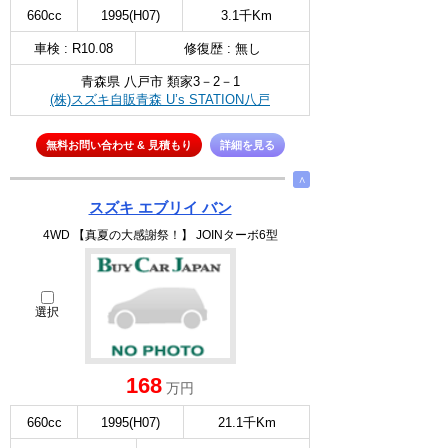
660cc
1995(H07)
3.1千Km
車検 : R10.08
修復歴 : 無し
青森県 八戸市 類家3－2－1
(株)スズキ自販青森 U’s STATION八戸
無料お問い合わせ & 見積もり
詳細を見る
∧
スズキ エブリイ バン
4WD 【真夏の大感謝祭！】 JOINターボ6型
選択
168
万円
660cc
1995(H07)
21.1千Km