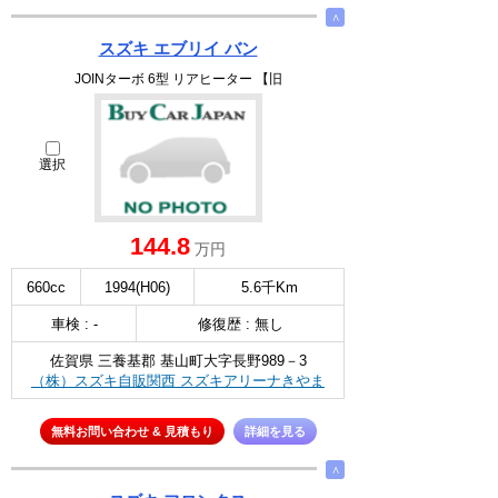
∧
スズキ エブリイ バン
JOINターボ 6型 リアヒーター 【旧
選択
144.8
万円
660cc
1994(H06)
5.6千Km
車検 : -
修復歴 : 無し
佐賀県 三養基郡 基山町大字長野989－3
（株）スズキ自販関西 スズキアリーナきやま
無料お問い合わせ & 見積もり
詳細を見る
∧