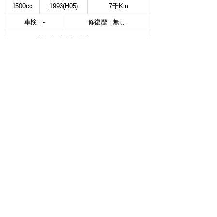
1500cc
1993(H05)
7千Km
車検 : -
修復歴 : 無し
北海道 北斗市 追分1－12－18
北海道ブブ カーズ函館
無料お問い合わせ & 見積もり
詳細を見る
∧
スズキ ハスラー
HYBRID Xターボ
選択
120
万円
660cc
1990(H02)
34.6千Km