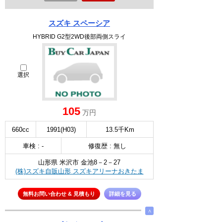
スズキ スペーシア
HYBRID G2型2WD後部両側スライ
選択
105
万円
660cc
1991(H03)
13.5千Km
車検 : -
修復歴 : 無し
山形県 米沢市 金池8－2－27
(株)スズキ自販山形 スズキアリーナおきたま
無料お問い合わせ & 見積もり
詳細を見る
∧