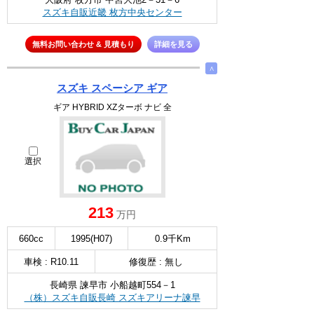
スズキ自販近畿 枚方中央センター
無料お問い合わせ & 見積もり
詳細を見る
∧
スズキ スペーシア ギア
ギア HYBRID XZターボ ナビ 全
選択
213
万円
660cc
1995(H07)
0.9千Km
車検 : R10.11
修復歴 : 無し
長崎県 諫早市 小船越町554－1
（株）スズキ自販長崎 スズキアリーナ諫早