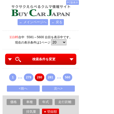
PC版表示
← メインページへ
← 戻る
11185
台中 5581～5600 台目を表示中です。
現在の表示条件は1ページ
検索条件を変更
...
...
1
279
280
281
560
<前へ
次へ>
価格
車種
年式
走行距離
排気量
登録順