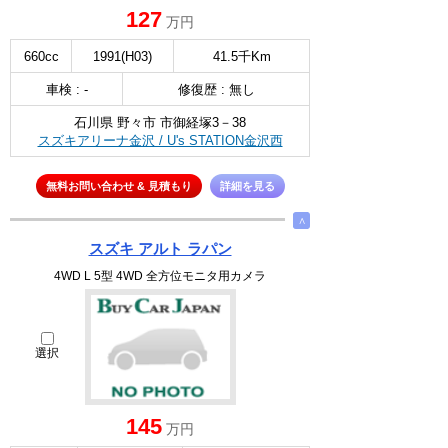
127
万円
660cc
1991(H03)
41.5千Km
車検 : -
修復歴 : 無し
石川県 野々市 市御経塚3－38
スズキアリーナ金沢 / U's STATION金沢西
無料お問い合わせ & 見積もり
詳細を見る
∧
スズキ アルト ラパン
4WD L 5型 4WD 全方位モニタ用カメラ
選択
145
万円