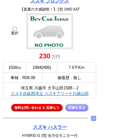
スズキ フロンクス
【真夏の大感謝祭！】1型 2WD 6AT
選択
230
万円
1500cc
1994(H06)
7.6千Km
車検 : R09.09
修復歴 : 無し
埼玉県 川越市 大字山田1588－2
スズキ自販西埼玉 スズキアリーナ川越山田
無料お問い合わせ & 見積もり
詳細を見る
∧
スズキ ハスラー
HYBRID G 3型 全方位モニター付