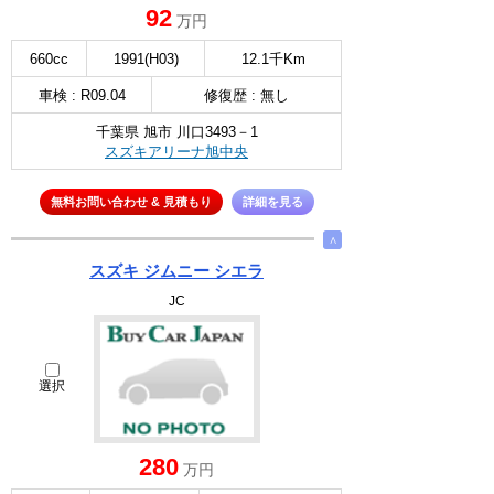
92
万円
660cc
1991(H03)
12.1千Km
車検 : R09.04
修復歴 : 無し
千葉県 旭市 川口3493－1
スズキアリーナ旭中央
無料お問い合わせ & 見積もり
詳細を見る
∧
スズキ ジムニー シエラ
JC
選択
280
万円