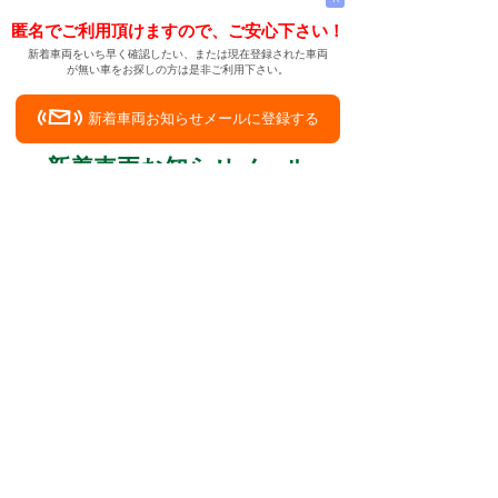
匿名でご利用頂けますので、ご安心下さい！
新着車両をいち早く確認したい、または現在登録された車両
が無い車をお探しの方は是非ご利用下さい。
新着車両お知らせメールに登録する
新着車両お知らせメール
ご希望の車両が登録された際、自動的にメールをお送りす
る便利な機能です。
← メインページへ
← 戻る
中古車でもいいから、トヨタ2000GTに乗れる幸
せ
中古車情報検索サイト
バイカージャパン
|
|
|
|
|
日本車
ドイツ車
アメリカ車
イギリス車
フランス車
|
イタリア車
スウェーデン車
|
|
|
|
|
|
|