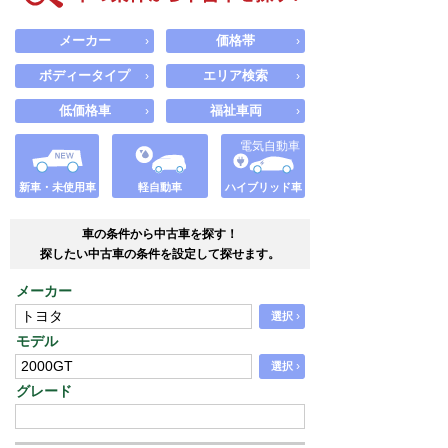
メーカー
価格帯
›
›
ボディータイプ
エリア検索
›
›
低価格車
福祉車両
›
›
電気自動車
新車・未使用車
軽自動車
ハイブリッド車
車の条件から中古車を探す！
探したい中古車の条件を設定して探せます。
メーカー
›
選択
モデル
›
選択
グレード