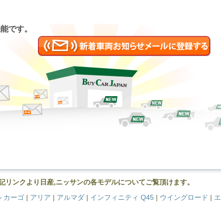
匿名
機能です。
記リンクより日産,ニッサンの各モデルについてご覧頂けます。
 カーゴ
|
アリア
|
アルマダ
|
インフィニティ Q45
|
ウイングロード
|
エ