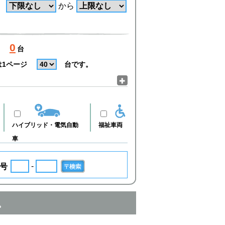
から
0
台
は1ページ
台です。
ハイブリッド・電気自動
福祉車両
車
-
号
。