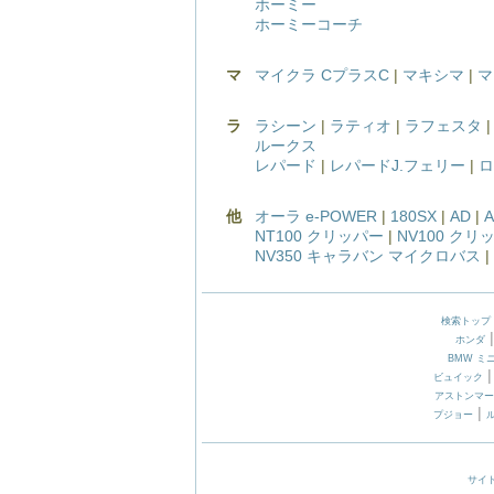
ホーミー
ホーミーコーチ
マ
マイクラ CプラスC
|
マキシマ
|
マ
ラ
ラシーン
|
ラティオ
|
ラフェスタ
ルークス
レパード
|
レパードJ.フェリー
|
ロ
他
オーラ e-POWER
|
180SX
|
AD
|
NT100 クリッパー
|
NV100 クリ
NV350 キャラバン マイクロバス
|
検索トップ
ホンダ
BMW ミ
ビュイック
アストンマー
|
プジョー
サイ