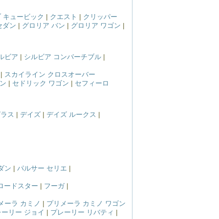
 キュービック
|
クエスト
|
クリッパー
セダン
|
グロリア バン
|
グロリア ワゴン
|
ルビア
|
シルビア コンバーチブル
|
|
スカイライン クロスオーバー
バン
|
セドリック ワゴン
|
セフィーロ
グラス
|
デイズ
|
デイズ ルークス
|
ダン
|
パルサー セリエ
|
 ロードスター
|
フーガ
|
メーラ カミノ
|
プリメーラ カミノ ワゴン
レーリー ジョイ
|
プレーリー リバティ
|