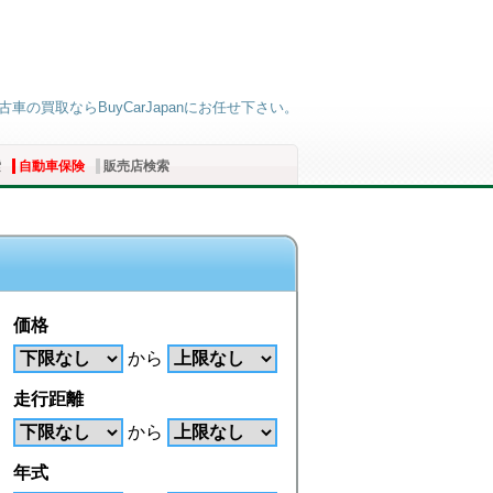
の買取ならBuyCarJapanにお任せ下さい。
索
自動車保険
販売店検索
価格
から
走行距離
から
年式