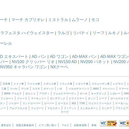
ーチ
|
マーチ カブリオレ
|
ミストラル
|
ムラーノ
|
モコ
|
ラフェスタ ハイウェイスター
|
ラルゴ
|
リバティ
|
リーフ
|
ルキノ
|
ル
ーレル
AD エキスパート
|
AD バン
|
AD ワゴン
|
AD-MAX バン
|
AD-MAX ワゴン
ッパー
|
NV100 クリッパー リオ
|
NV150 AD
|
NV200 バネット
|
NV200
NV350 キャラバン ワゴン
|
NXクーペ
|
|
|
|
|
|
|
|
|
日本車
ドイツ車
アメリカ車
イギリス車
フランス車
イタリア車
スウェーデン車
レクサス
|
|
|
|
|
|
|
|
|
|
三菱
スバル
マツダ
スズキ
ダイハツ
いすゞ
メルセデスベンツ
AMG
マイバッハ
スマート
|
|
|
|
|
|
|
|
ニ
BMW アルピナ
ポルシェ
アウディ
フォルクスワーゲン
オペル
キャデラック
シボレー
GM
|
|
|
|
|
|
|
|
リンカーン
フォード
マーキュリー
ポンテアック
クライスラー
ダッジ
ジープ
ロールスロイス
|
|
|
|
|
|
|
|
チン
ジャガー
ランドローバー
ローバー
ロータス
MG
TVR
ウェストフィールド
ケータハム
|
|
|
|
|
|
|
ルノー
アルファロメオ
フェラーリ
マセラティ
フィアット
ランボルギーニ
ランチア
アウトビア
サーブ
|
|
|
|
|
ト運営会社
加盟店募集案内
ピアノ買い取り
ブログ
自動車保険
車検