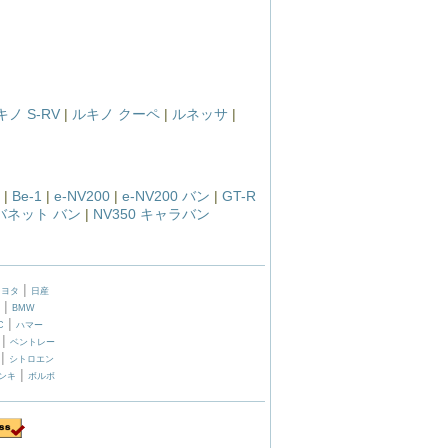
キノ S-RV
|
ルキノ クーペ
|
ルネッサ
|
|
Be-1
|
e-NV200
|
e-NV200 バン
|
GT-R
 バネット バン
|
NV350 キャラバン
|
トヨタ
日産
|
BMW
|
C
ハマー
|
ベントレー
|
シトロエン
|
ンキ
ボルボ