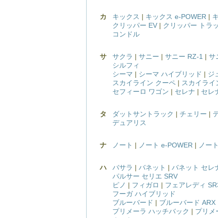
カ
キックス
|
キックス e-POWER
|
クリッパー EV
|
クリッパー トラ
コンドル
サ
サクラ
|
サニー
|
サニー RZ-1
|
サ
シルフィ
シーマ
|
シーマ ハイブリッド
|
ジ
スカイライン クーペ
|
スカイライ
セフィーロ ワゴン
|
セレナ
|
セレナ
タ
ダットサントラック
|
チェリー
|
デュアリス
ナ
ノート
|
ノート e-POWER
|
ノート
ハ
バサラ
|
バネット
|
バネット セレ
パルサー セリエ SRV
ピノ
|
フィガロ
|
フェアレディ SR3
フーガ ハイブリッド
ブルーバード
|
ブルーバード ARX
プリメーラ ハッチバック
|
プリメ