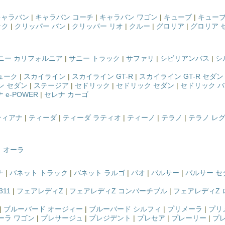
キャラバン
|
キャラバン コーチ
|
キャラバン ワゴン
|
キューブ
|
キューブ
ック
|
クリッパー バン
|
クリッパー リオ
|
クルー
|
グロリア
|
グロリア 
ニー カリフォルニア
|
サニー トラック
|
サファリ
|
シビリアンバス
|
シ
ューク
|
スカイライン
|
スカイライン GT-R
|
スカイライン GT-R セダン
ン セダン
|
ステージア
|
セドリック
|
セドリック セダン
|
セドリック 
 e-POWER
|
セレナ カーゴ
ティアナ
|
ティーダ
|
ティーダ ラティオ
|
ティーノ
|
テラノ
|
テラノ レ
 オーラ
ナ
|
バネット トラック
|
バネット ラルゴ
|
パオ
|
パルサー
|
パルサー セ
11
|
フェアレディZ
|
フェアレディZ コンバーチブル
|
フェアレディZ
|
ブルーバード オージィー
|
ブルーバード シルフィ
|
プリメーラ
|
プリ
ーラ ワゴン
|
プレサージュ
|
プレジデント
|
プレセア
|
プレーリー
|
プ