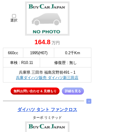
選択
164.8
万円
660cc
1995(H07)
0.2千Km
車検 : R10.11
修復歴 : 無し
兵庫県 三田市 福島宮野前491－1
兵庫ダイハツ販売 ダイハツ新三田店
無料お問い合わせ & 見積もり
詳細を見る
∧
ダイハツ タント ファンクロス
ターボ リミテッド