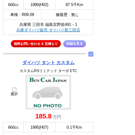
660cc
1990(H02)
87.5千Km
車検 : R09.09
修復歴 : 無し
兵庫県 三田市 福島宮野前491－1
兵庫ダイハツ販売 ダイハツ新三田店
無料お問い合わせ & 見積もり
詳細を見る
∧
ダイハツ タント カスタム
カスタムRSリミテッド ターボ ETC
選択
185.8
万円
660cc
1995(H07)
0.1千Km