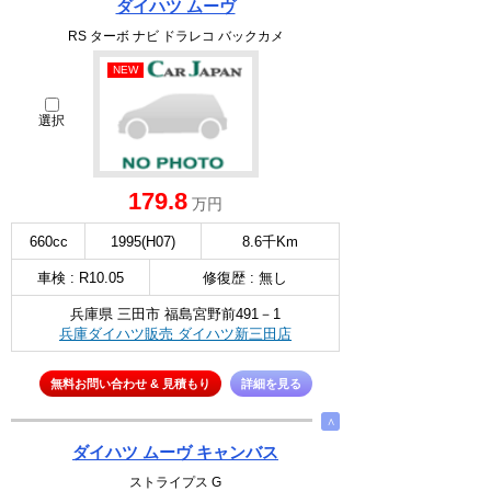
ダイハツ ムーヴ
RS ターボ ナビ ドラレコ バックカメ
NEW
選択
179.8
万円
660cc
1995(H07)
8.6千Km
車検 : R10.05
修復歴 : 無し
兵庫県 三田市 福島宮野前491－1
兵庫ダイハツ販売 ダイハツ新三田店
無料お問い合わせ & 見積もり
詳細を見る
∧
ダイハツ ムーヴ キャンバス
ストライプス G