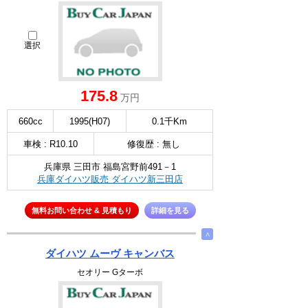
選択
175.8
万円
660cc
1995(H07)
0.1千Km
車検 : R10.10
修復歴 : 無し
兵庫県 三田市 福島宮野前491－1
兵庫ダイハツ販売 ダイハツ新三田店
無料お問い合わせ & 見積もり
詳細を見る
∧
ダイハツ ムーヴ キャンバス
セオリー Gターボ