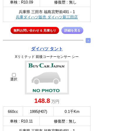
車検 : R10.09
修復歴 : 無し
兵庫県 三田市 福島宮野前491－1
兵庫ダイハツ販売 ダイハツ新三田店
無料お問い合わせ & 見積もり
詳細を見る
∧
ダイハツ タント
Xリミテッド 前後コーナーセンサー シー
選択
148.8
万円
660cc
1995(H07)
0.1千Km
車検 : R10.11
修復歴 : 無し
兵庫県 三田市 福島宮野前491－1