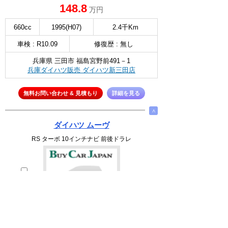
148.8
万円
660cc
1995(H07)
2.4千Km
車検 : R10.09
修復歴 : 無し
兵庫県 三田市 福島宮野前491－1
兵庫ダイハツ販売 ダイハツ新三田店
無料お問い合わせ & 見積もり
詳細を見る
∧
ダイハツ ムーヴ
RS ターボ 10インチナビ 前後ドラレ
選択
194.8
万円