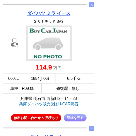
∧
ダイハツ ミラ イース
G リミテッド SA3
選択
114.9
万円
660cc
1994(H06)
6.5千Km
車検 : R09.08
修復歴 : 無し
兵庫県 明石市 西新町2－14－28
兵庫ダイハツ販売(株) U-CAR明石
無料お問い合わせ & 見積もり
詳細を見る
∧