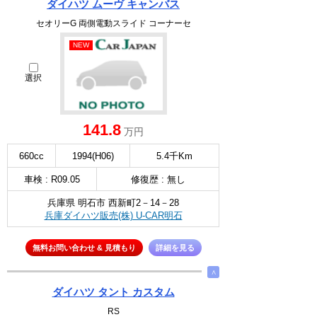
ダイハツ ムーヴ キャンバス
セオリーG 両側電動スライド コーナーセ
NEW
選択
141.8
万円
660cc
1994(H06)
5.4千Km
車検 : R09.05
修復歴 : 無し
兵庫県 明石市 西新町2－14－28
兵庫ダイハツ販売(株) U-CAR明石
無料お問い合わせ & 見積もり
詳細を見る
∧
ダイハツ タント カスタム
RS