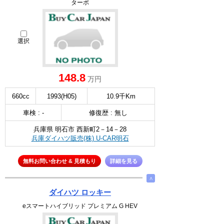
ターボ
選択
148.8
万円
660cc
1993(H05)
10.9千Km
車検 : -
修復歴 : 無し
兵庫県 明石市 西新町2－14－28
兵庫ダイハツ販売(株) U-CAR明石
無料お問い合わせ & 見積もり
詳細を見る
∧
ダイハツ ロッキー
eスマートハイブリッド プレミアム G HEV