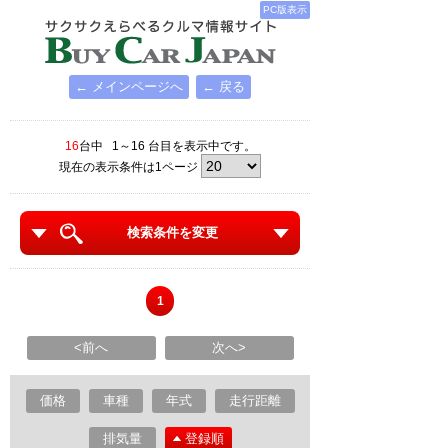
PC版表示
← メインページへ
← 戻る
16
台中 1～16 台目を表示中です。
現在の表示条件は1ページ
検索条件を変更
1
<前へ
次へ>
価格
車種
年式
走行距離
排気量
登録順