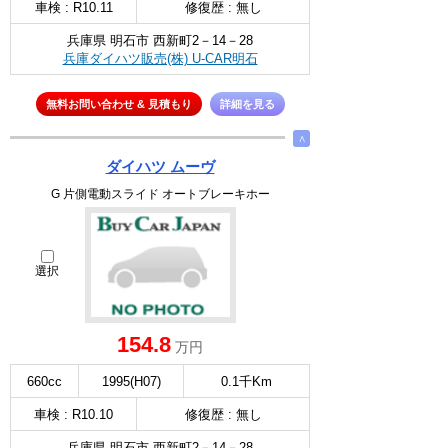
車検 : R10.11
修復歴 : 無し
兵庫県 明石市 西新町2－14－28
兵庫ダイハツ販売(株) U-CAR明石
無料お問い合わせ & 見積もり
詳細を見る
∧
ダイハツ ムーヴ
G 片側電動スライド オートブレーキホー
選択
154.8
万円
660cc
1995(H07)
0.1千Km
車検 : R10.10
修復歴 : 無し
兵庫県 明石市 西新町2－14－28