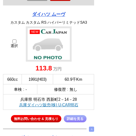
ダイハツ ムーヴ
カスタム カスタム RS ハイパーリミテッドSA3
NEW
選択
113.8
万円
660cc
1991(H03)
60.9千Km
車検 : -
修復歴 : 無し
兵庫県 明石市 西新町2－14－28
兵庫ダイハツ販売(株) U-CAR明石
無料お問い合わせ & 見積もり
詳細を見る
∧