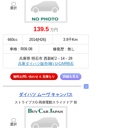
選択
139.5
万円
660cc
2014(H26)
3.8千Km
車検 : R09.08
修復歴 : 無し
兵庫県 明石市 西新町2－14－28
兵庫ダイハツ販売(株) U-CAR明石
無料お問い合わせ & 見積もり
詳細を見る
∧
ダイハツ ムーヴ キャンバス
ストライプスG 両側電動スライドドア 前
選択