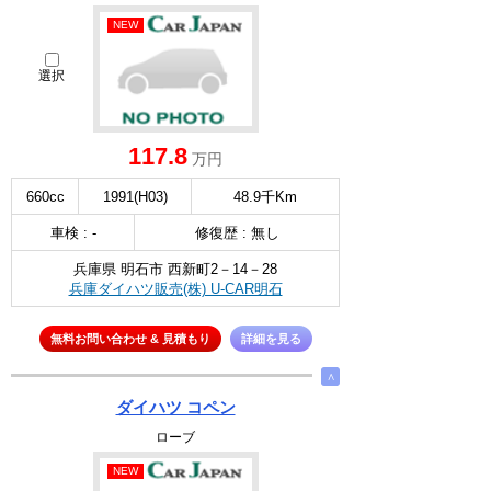
NEW
選択
117.8
万円
660cc
1991(H03)
48.9千Km
車検 : -
修復歴 : 無し
兵庫県 明石市 西新町2－14－28
兵庫ダイハツ販売(株) U-CAR明石
無料お問い合わせ & 見積もり
詳細を見る
∧
ダイハツ コペン
ローブ
NEW