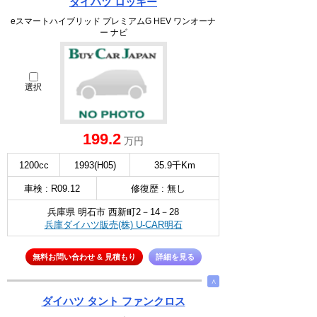
ダイハツ ロッキー
eスマートハイブリッド プレミアムG HEV ワンオーナ
ー ナビ
選択
199.2
万円
1200cc
1993(H05)
35.9千Km
車検 : R09.12
修復歴 : 無し
兵庫県 明石市 西新町2－14－28
兵庫ダイハツ販売(株) U-CAR明石
無料お問い合わせ & 見積もり
詳細を見る
∧
ダイハツ タント ファンクロス