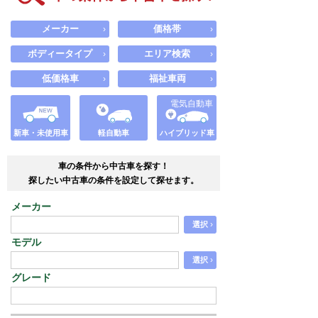
メーカー
価格帯
›
›
ボディータイプ
エリア検索
›
›
低価格車
福祉車両
›
›
電気自動車
新車・未使用車
軽自動車
ハイブリッド車
車の条件から中古車を探す！
探したい中古車の条件を設定して探せます。
メーカー
›
選択
モデル
›
選択
グレード