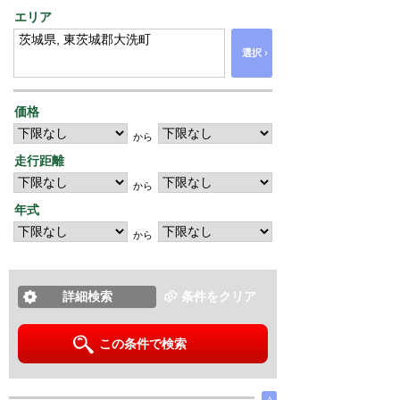
エリア
›
選択
価格
から
走行距離
から
年式
から
詳細検索
条件をクリア
この条件で検索
∧