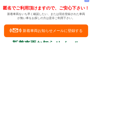
匿名でご利用頂けますので、ご安心下さい！
新着車両をいち早く確認したい、または現在登録された車両
が無い車をお探しの方は是非ご利用下さい。
新着車両お知らせメールに登録する
新着車両お知らせメール
ご希望の車両が登録された際、自動的にメールをお送りす
る便利な機能です。
← メインページへ
← 戻る
こだわりの中古車を茨城県東茨城郡大洗町でさ
らにチューンアップする
中古車情報検索サイト
バイカージャパン
|
|
|
|
|
日本車
ドイツ車
アメリカ車
イギリス車
フランス車
|
イタリア車
スウェーデン車
|
|
|
|
|
|
|