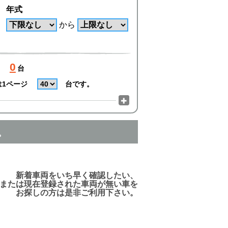
年式
から
0
台
は1ページ
台です。
。
でご利用頂けますので、ご安心下さい!
新着車両をいち早く確認したい、
または現在登録された車両が無い車を
お探しの方は是非ご利用下さい。