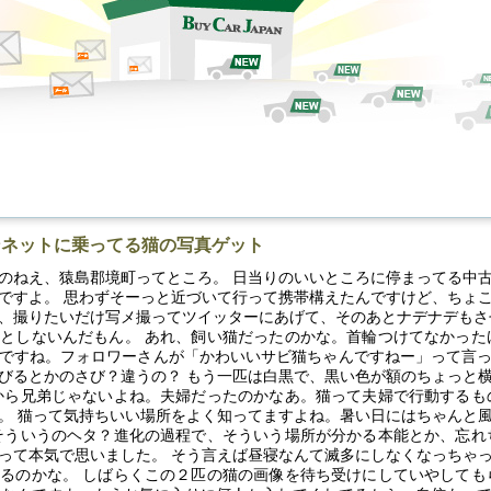
ンネットに乗ってる猫の写真ゲット
のねえ、猿島郡境町ってところ。 日当りのいいところに停まってる中
ですよ。 思わずそーっと近づいて行って携帯構えたんですけど、ちょ
、撮りたいだけ写メ撮ってツイッターにあげて、そのあとナデナデもさ
としないんだもん。 あれ、飼い猫だったのかな。首輪つけてなかった
ですね。フォロワーさんが「かわいいサビ猫ちゃんですねー」って言
びるとかのさび？違うの？ もう一匹は白黒で、黒い色が額のちょっと
から兄弟じゃないよね。夫婦だったのかなあ。猫って夫婦で行動するも
。 猫って気持ちいい場所をよく知ってますよね。暑い日にはちゃんと
そういうのヘタ？進化の過程で、そういう場所が分かる本能とか、忘れ
って本気で思いました。 そう言えば昼寝なんて滅多にしなくなっちゃ
るのかな。 しばらくこの２匹の猫の画像を待ち受けにしていやしても