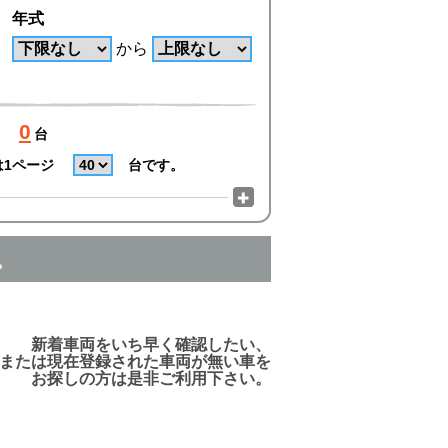
年式
から
0
台
は1ページ
台です。
。
でご利用頂けますので、ご安心下さい!
新着車両をいち早く確認したい、
または現在登録された車両が無い車を
お探しの方は是非ご利用下さい。