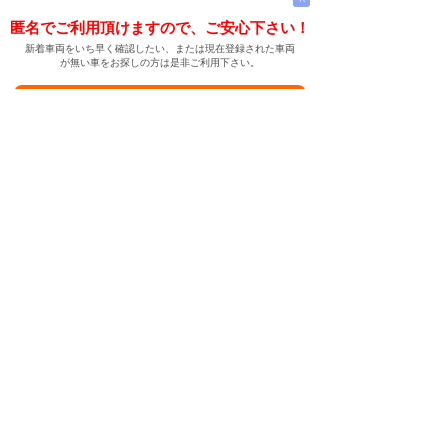
匿名でご利用頂けますので、ご安心下さい！
新着車両をいち早く確認したい、または現在登録された車両
が無い車をお探しの方は是非ご利用下さい。
新着車両お知らせメールに登録する
新着車両お知らせメール
ご希望の車両が登録された際、自動的にメールをお送りす
る便利な機能です。
← メインページへ
← 戻る
中古車情報検索サイト
バイカージャパン
|
|
|
|
|
日本車
ドイツ車
アメリカ車
イギリス車
フランス車
|
イタリア車
スウェーデン車
|
|
|
|
|
|
|
レクサス
トヨタ
日産
ホンダ
三菱
スバル
マツダ
|
|
スズキ
ダイハツ
いすゞ
|
|
|
|
|
メルセデスベンツ
AMG
マイバッハ
スマート
BMW
|
|
|
|
BMW ミニ
BMW アルピナ
ポルシェ
アウディ
|
フォルクスワーゲン
オペル
|
|
|
|
|
キャデラック
シボレー
GMC
ハマー
ビュイック