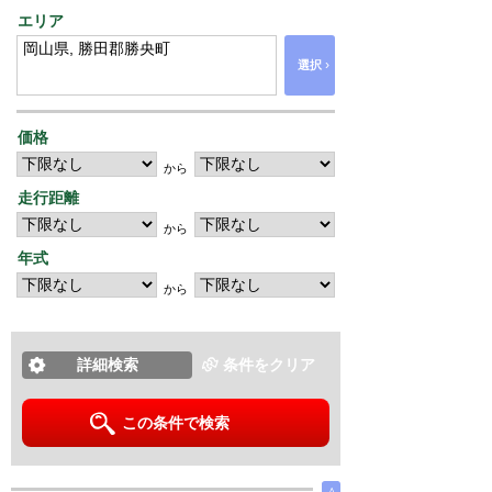
エリア
›
選択
価格
から
走行距離
から
年式
から
詳細検索
条件をクリア
この条件で検索
∧