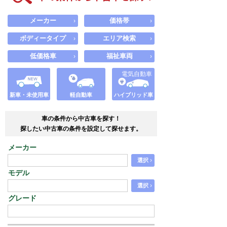
メーカー
価格帯
›
›
ボディータイプ
エリア検索
›
›
低価格車
福祉車両
›
›
電気自動車
新車・未使用車
軽自動車
ハイブリッド車
車の条件から中古車を探す！
探したい中古車の条件を設定して探せます。
メーカー
›
選択
モデル
›
選択
グレード