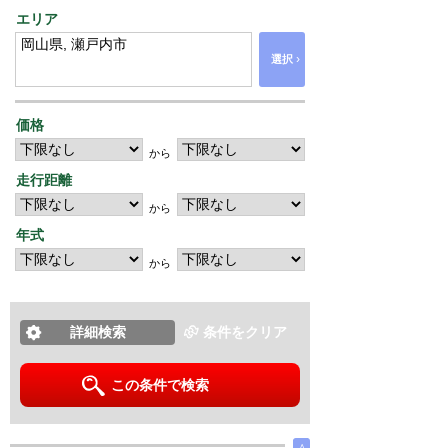
エリア
›
選択
価格
から
走行距離
から
年式
から
詳細検索
条件をクリア
この条件で検索
∧