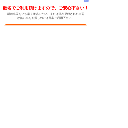
匿名でご利用頂けますので、ご安心下さい！
新着車両をいち早く確認したい、または現在登録された車両
が無い車をお探しの方は是非ご利用下さい。
新着車両お知らせメールに登録する
新着車両お知らせメール
ご希望の車両が登録された際、自動的にメールをお送りす
る便利な機能です。
← メインページへ
← 戻る
中古車情報検索サイト
バイカージャパン
|
|
|
|
|
日本車
ドイツ車
アメリカ車
イギリス車
フランス車
|
イタリア車
スウェーデン車
|
|
|
|
|
|
|
レクサス
トヨタ
日産
ホンダ
三菱
スバル
マツダ
|
|
スズキ
ダイハツ
いすゞ
|
|
|
|
|
メルセデスベンツ
AMG
マイバッハ
スマート
BMW
|
|
|
|
BMW ミニ
BMW アルピナ
ポルシェ
アウディ
|
フォルクスワーゲン
オペル
|
|
|
|
|
キャデラック
シボレー
GMC
ハマー
ビュイック