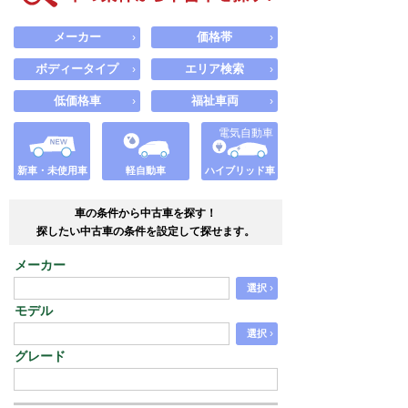
メーカー
価格帯
›
›
ボディータイプ
エリア検索
›
›
低価格車
福祉車両
›
›
電気自動車
新車・未使用車
軽自動車
ハイブリッド車
車の条件から中古車を探す！
探したい中古車の条件を設定して探せます。
メーカー
›
選択
モデル
›
選択
グレード