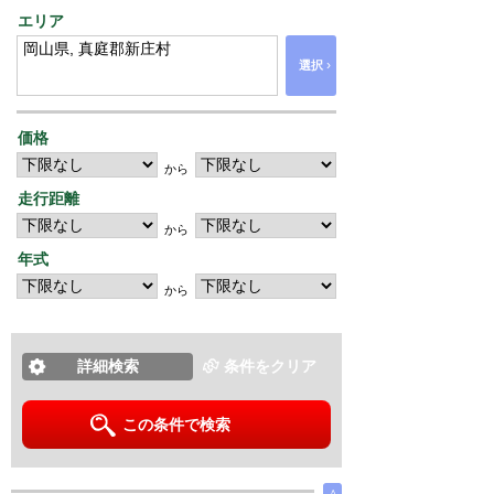
エリア
›
選択
価格
から
走行距離
から
年式
から
詳細検索
条件をクリア
この条件で検索
∧