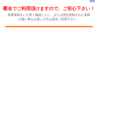
匿名でご利用頂けますので、ご安心下さい！
新着車両をいち早く確認したい、または現在登録された車両
が無い車をお探しの方は是非ご利用下さい。
新着車両お知らせメールに登録する
新着車両お知らせメール
ご希望の車両が登録された際、自動的にメールをお送りす
る便利な機能です。
← メインページへ
← 戻る
中古車情報検索サイト
バイカージャパン
|
|
|
|
|
日本車
ドイツ車
アメリカ車
イギリス車
フランス車
|
イタリア車
スウェーデン車
|
|
|
|
|
|
|
レクサス
トヨタ
日産
ホンダ
三菱
スバル
マツダ
|
|
スズキ
ダイハツ
いすゞ
|
|
|
|
|
メルセデスベンツ
AMG
マイバッハ
スマート
BMW
|
|
|
|
BMW ミニ
BMW アルピナ
ポルシェ
アウディ
|
フォルクスワーゲン
オペル
|
|
|
|
|
キャデラック
シボレー
GMC
ハマー
ビュイック