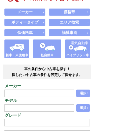
メーカー
価格帯
›
›
ボディータイプ
エリア検索
›
›
低価格車
福祉車両
›
›
電気自動車
新車・未使用車
軽自動車
ハイブリッド車
車の条件から中古車を探す！
探したい中古車の条件を設定して探せます。
メーカー
›
選択
モデル
›
選択
グレード