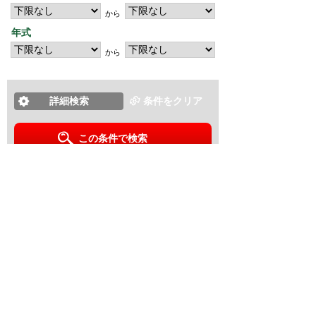
から
年式
から
詳細検索
条件をクリア
この条件で検索
∧
匿名でご利用頂けますので、ご安心下さい！
新着車両をいち早く確認したい、または現在登録された車両
が無い車をお探しの方は是非ご利用下さい。
新着車両お知らせメールに登録する
新着車両お知らせメール
ご希望の車両が登録された際、自動的にメールをお送りす