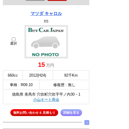
マツダ キャロル
XS
選択
15
万円
660cc
2012(H24)
92千Km
車検 : R09.10
修復歴 : 無し
徳島県 美馬市 穴吹町穴吹字平ノ内30－1
小山オート商会
無料お問い合わせ & 見積もり
詳細を見る
∧