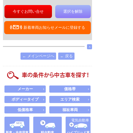
今すぐお問い合せ
選択を解除
新着車両お知らせメールに登録する
∧
← メインページへ
← 戻る
メーカー
価格帯
›
›
ボディータイプ
エリア検索
›
›
低価格車
福祉車両
›
›
電気自動車
新車・未使用車
軽自動車
ハイブリッド車