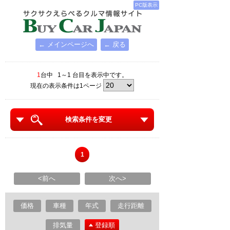
PC版表示
← メインページへ
← 戻る
1
台中 1～1 台目を表示中です。
現在の表示条件は1ページ
検索条件を変更
1
<前へ
次へ>
価格
車種
年式
走行距離
排気量
登録順