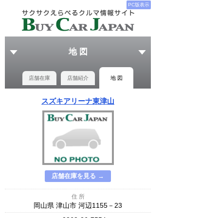
PC版表示
地 図
店舗在庫
店舗紹介
地 図
スズキアリーナ東津山
店舗在庫を見る →
住 所
岡山県 津山市 河辺1155－23