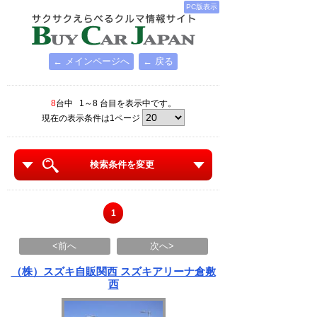
PC版表示
← メインページへ
← 戻る
8
台中 1～8 台目を表示中です。
現在の表示条件は1ページ
検索条件を変更
1
<前へ
次へ>
（株）スズキ自販関西 スズキアリーナ倉敷
西