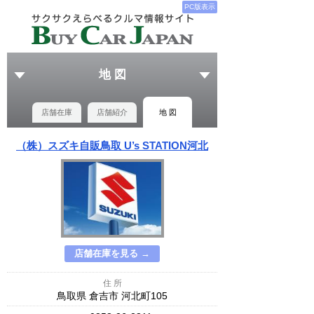
PC版表示
地 図
店舗在庫
店舗紹介
地 図
（株）スズキ自販鳥取 U’s STATION河北
店舗在庫を見る →
住 所
鳥取県 倉吉市 河北町105