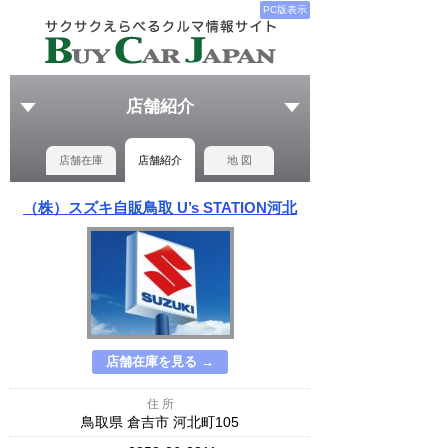
PC版表示
店舗紹介
店舗在庫
店舗紹介
地 図
（株）スズキ自販鳥取 U’s STATION河北
店舗在庫を見る →
住 所
鳥取県 倉吉市 河北町105