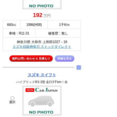
192
万円
660cc
1996(H08)
1千Km
車検 : R11.01
修復歴 : 無し
神奈川県 大和市 上和田1027－18
スズキ自販神奈川 ストックダイレクト
無料お問い合わせ & 見積もり
詳細を見る
∧
スズキ スイフト
ハイブリッドRS 3型 走行3千km！全
NEW
選択