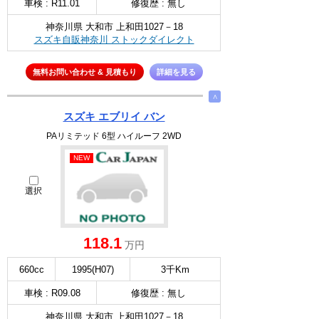
車検 : R11.01
修復歴 : 無し
神奈川県 大和市 上和田1027－18
スズキ自販神奈川 ストックダイレクト
無料お問い合わせ & 見積もり
詳細を見る
∧
スズキ エブリイ バン
PAリミテッド 6型 ハイルーフ 2WD
NEW
選択
118.1
万円
660cc
1995(H07)
3千Km
車検 : R09.08
修復歴 : 無し
神奈川県 大和市 上和田1027－18