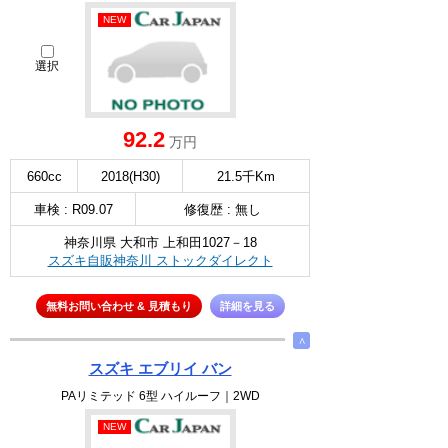
NEW
選択
92.2
万円
660cc
2018(H30)
21.5千Km
車検 : R09.07
修復歴 : 無し
神奈川県 大和市 上和田1027－18
スズキ自販神奈川 ストックダイレクト
無料お問い合わせ & 見積もり
詳細を見る
∧
スズキ エブリイ バン
PAリミテッド 6型 ハイルーフ｜2WD
NEW