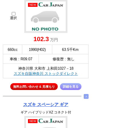
NEW
選択
102.3
万円
660cc
1990(H02)
63.5千Km
車検 : R09.07
修復歴 : 無し
神奈川県 大和市 上和田1027－18
スズキ自販神奈川 ストックダイレクト
無料お問い合わせ & 見積もり
詳細を見る
∧
スズキ スペーシア ギア
ギア ハイブリッドXZ コネクト付
NEW