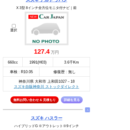
X 3型 8インチ全方位モニタ付ナビ｜前
NEW
選択
127.4
万円
660cc
1991(H03)
3.6千Km
車検 : R10.05
修復歴 : 無し
神奈川県 大和市 上和田1027－18
スズキ自販神奈川 ストックダイレクト
無料お問い合わせ & 見積もり
詳細を見る
∧
スズキ ハスラー
ハイブリッドG ※アウトレット※9インチ