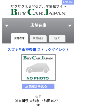
PC版表示
店舗在庫
店舗在庫
店舗紹介
地 図
スズキ自販神奈川 ストックダイレクト
店舗紹介を見る →
住 所
神奈川県 大和市 上和田1027－
18