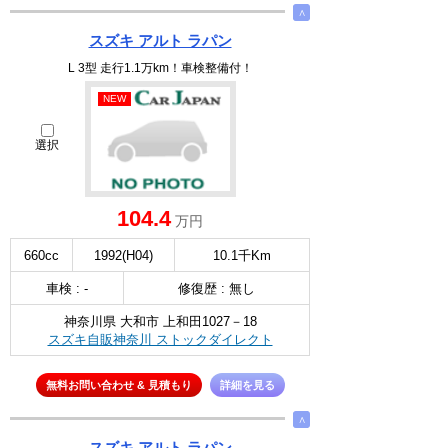
∧
スズキ アルト ラパン
L 3型 走行1.1万km！車検整備付！
NEW
選択
104.4
万円
660cc
1992(H04)
10.1千Km
車検 : -
修復歴 : 無し
神奈川県 大和市 上和田1027－18
スズキ自販神奈川 ストックダイレクト
無料お問い合わせ & 見積もり
詳細を見る
∧
スズキ アルト ラパン