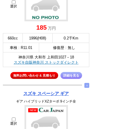
選択
185
万円
660cc
1996(H08)
0.2千Km
車検 : R11.01
修復歴 : 無し
神奈川県 大和市 上和田1027－18
スズキ自販神奈川 ストックダイレクト
無料お問い合わせ & 見積もり
詳細を見る
∧
スズキ スペーシア ギア
ギア ハイブリッドXZターボ 9インチ全
NEW
選択