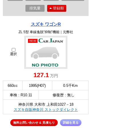
排気量
登録順
スズキ ワゴンR
ZL 5型 車線逸脱”抑制”機能｜元弊社
NEW
選択
127.1
万円
660cc
1995(H07)
0.5千Km
車検 : R10.11
修復歴 : 無し
神奈川県 大和市 上和田1027－18
スズキ自販神奈川 ストックダイレクト
無料お問い合わせ & 見積もり
詳細を見る