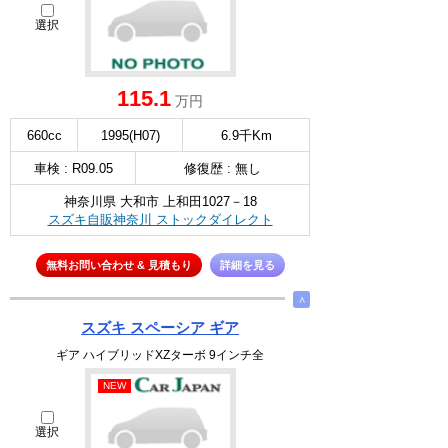
選択
115.1
万円
660cc
1995(H07)
6.9千Km
車検 : R09.05
修復歴 : 無し
神奈川県 大和市 上和田1027－18
スズキ自販神奈川 ストックダイレクト
無料お問い合わせ & 見積もり
詳細を見る
∧
スズキ スペーシア ギア
ギア ハイブリッドXZターボ 9インチ全
NEW
選択