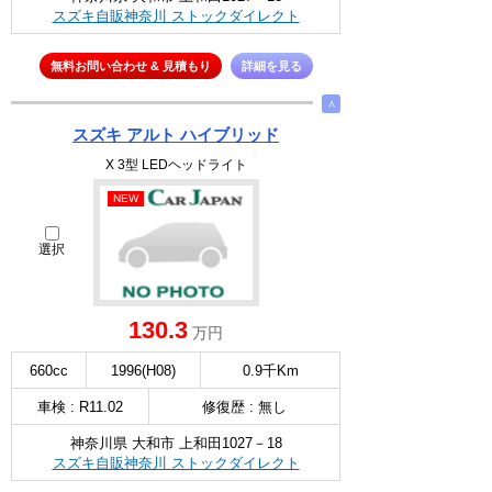
スズキ自販神奈川 ストックダイレクト
無料お問い合わせ & 見積もり
詳細を見る
∧
スズキ アルト ハイブリッド
X 3型 LEDヘッドライト
NEW
選択
130.3
万円
660cc
1996(H08)
0.9千Km
車検 : R11.02
修復歴 : 無し
神奈川県 大和市 上和田1027－18
スズキ自販神奈川 ストックダイレクト