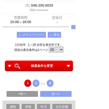
046-205-6033
TEL
─────
FAX
営業時間
定休日
10:00～18:00
-
∧
← メインページへ
← 戻る
142
台中 1～20 台目を表示中です。
現在の表示条件は1ページ
検索条件を変更
...
1
2
8
<前へ
次へ>
価格
車種
年式
走行距離