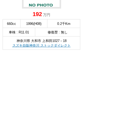
192
万円
660cc
1996(H08)
0.2千Km
車検 : R11.01
修復歴 : 無し
神奈川県 大和市 上和田1027－18
スズキ自販神奈川 ストックダイレクト
無料お問い合わせ & 見積もり
詳細を見る
∧
スズキ エブリイ バン
Jリミテッド 6型 バックカメラ付ディス
NEW
選択