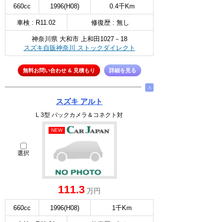
660cc
1996(H08)
0.4千Km
車検 : R11.02
修復歴 : 無し
神奈川県 大和市 上和田1027－18
スズキ自販神奈川 ストックダイレクト
無料お問い合わせ & 見積もり
詳細を見る
∧
スズキ アルト
L 3型 バックカメラ＆コネクト対
NEW
選択
111.3
万円
660cc
1996(H08)
1千Km