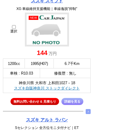
スズキ スイフト
XG 車線維持支援機能｜車線逸脱”抑制”
NEW
選択
144
万円
1200cc
1995(H07)
6.7千Km
車検 : R10.03
修復歴 : 無し
神奈川県 大和市 上和田1027－18
スズキ自販神奈川 ストックダイレクト
無料お問い合わせ & 見積もり
詳細を見る
∧
スズキ アルト ラパン
Sセレクション 全方位モニタ付ナビ｜ET