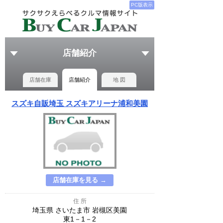
PC版表示
店舗紹介
店舗在庫
店舗紹介
地 図
スズキ自販埼玉 スズキアリーナ浦和美園
店舗在庫を見る →
住 所
埼玉県 さいたま市 岩槻区美園
東1－1－2