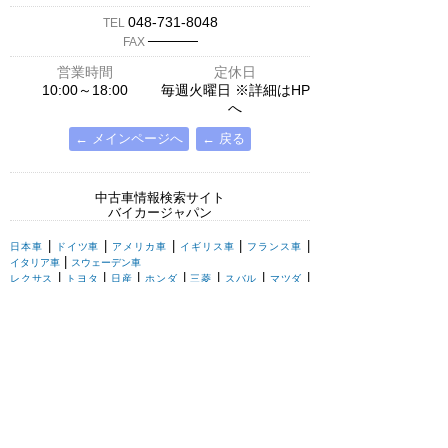
048-731-8048
TEL
─────
FAX
営業時間
定休日
10:00～18:00
毎週火曜日 ※詳細はHP
へ
← メインページへ
← 戻る
中古車情報検索サイト
バイカージャパン
|
|
|
|
|
日本車
ドイツ車
アメリカ車
イギリス車
フランス車
|
イタリア車
スウェーデン車
|
|
|
|
|
|
|
レクサス
トヨタ
日産
ホンダ
三菱
スバル
マツダ
|
|
スズキ
ダイハツ
いすゞ
|
|
|
|
|
メルセデスベンツ
AMG
マイバッハ
スマート
BMW
|
|
|
|
BMW ミニ
BMW アルピナ
ポルシェ
アウディ
|
フォルクスワーゲン
オペル
|
|
|
|
|
キャデラック
シボレー
GMC
ハマー
ビュイック
|
|
|
|
リンカーン
フォード
マーキュリー
ポンテアック
|
|
クライスラー
ダッジ
ジープ
|
|
|
|
ロールスロイス
ベントレー
アストンマーチン
ジャガー
|
|
|
|
|
ランドローバー
ローバー
ロータス
MG
TVR
|
ウェストフィールド
ケータハム