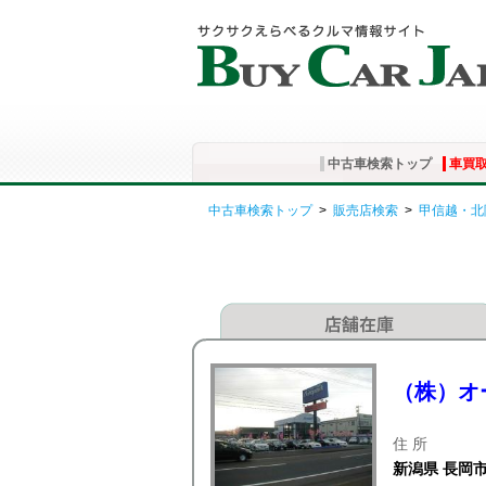
中古車検索トップ
車買
中古車検索トップ
>
販売店検索
>
甲信越・北
（株）オ
住 所
新潟県 長岡市