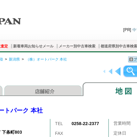
[PR]
中
取査定
新着車両お知らせメール
メーカー別中古車検索
都道府県別中古車検
陸
>
新潟県
>
（株）オートパーク 本社
ートパーク 本社
営業時間
TEL
0258-22-2377
 下条町803
定休日
FAX