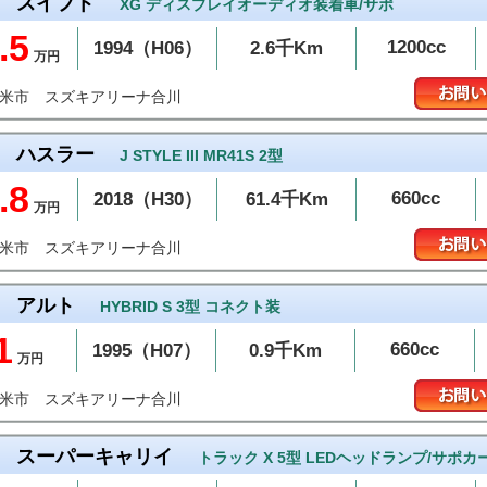
スイフト
XG ディスプレイオーディオ装着車/サポ
.5
1200cc
1994（H06）
2.6千Km
万円
スズキアリーナ合川
留米市
ハスラー
J STYLE III MR41S 2型
.8
660cc
2018（H30）
61.4千Km
万円
スズキアリーナ合川
留米市
アルト
HYBRID S 3型 コネクト装
1
660cc
1995（H07）
0.9千Km
万円
スズキアリーナ合川
留米市
スーパーキャリイ
トラック X 5型 LEDヘッドランプ/サポカ