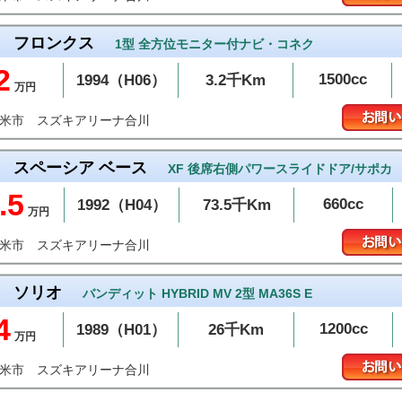
フロンクス
1型 全方位モニター付ナビ・コネク
2
1500cc
1994（H06）
3.2千Km
万円
スズキアリーナ合川
留米市
スペーシア ベース
XF 後席右側パワースライドドア/サポカ
.5
660cc
1992（H04）
73.5千Km
万円
スズキアリーナ合川
留米市
ソリオ
バンディット HYBRID MV 2型 MA36S E
4
1200cc
1989（H01）
26千Km
万円
スズキアリーナ合川
留米市