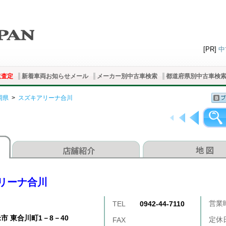
[PR]
中
取査定
新着車両お知らせメール
メーカー別中古車検索
都道府県別中古車検
岡県
>
スズキアリーナ合川
リーナ合川
営業
TEL
0942-44-7110
市 東合川町1－8－40
定休
FAX