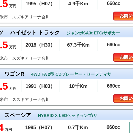
.5
660cc
1995（H07）
4.9千Km
万円
スズキアリーナ合川
留米市
ツ
ハイゼット トラック
ジャンボSA3t ETC/サポカー
.5
660cc
2018（H30）
67.3千Km
万円
スズキアリーナ合川
留米市
ワゴンR
4WD FA 2型 CDプレーヤー・セーフティサ
.5
660cc
1991（H03）
10千Km
万円
スズキアリーナ合川
留米市
スペーシア
HYBRID X LEDヘッドランプ/サ
4
660cc
1995（H07）
0.7千Km
万円