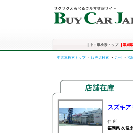
中古車検索トップ
車買
中古車検索トップ
>
販売店検索
>
九州
>
福
スズキア
住 所
福岡県 久留米