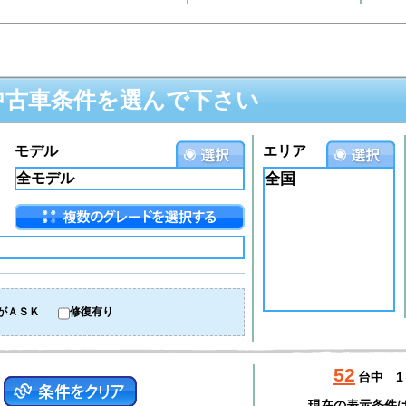
中古車条件を選んで下さい
モデル
エリア
全国
がＡＳＫ
修復有り
52
台中
1
現在の表示条件