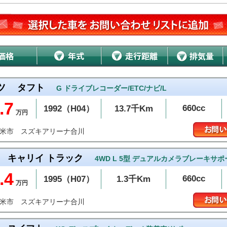
ツ
タフト
G ドライブレコーダー/ETC/ナビ/L
.7
660cc
1992（H04）
13.7千Km
万円
スズキアリーナ合川
留米市
キャリイ トラック
4WD L 5型 デュアルカメラブレーキサポ
.4
660cc
1995（H07）
1.3千Km
万円
スズキアリーナ合川
留米市