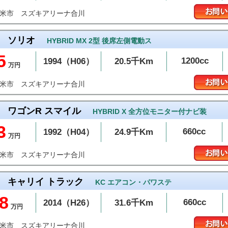
スズキアリーナ合川
留米市
ソリオ
HYBRID MX 2型 後席左側電動ス
5
1200cc
1994（H06）
20.5千Km
万円
スズキアリーナ合川
留米市
ワゴンR スマイル
HYBRID X 全方位モニター付ナビ装
3
660cc
1992（H04）
24.9千Km
万円
スズキアリーナ合川
留米市
キャリイ トラック
KC エアコン・パワステ
8
660cc
2014（H26）
31.6千Km
万円
スズキアリーナ合川
留米市