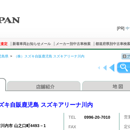
[PR]
中
取査定
新着車両お知らせメール
メーカー別中古車検索
都道府県別中古車検
児島県
>
（株）スズキ自販鹿児島 スズキアリーナ川内
ズキ自販鹿児島 スズキアリーナ川内
営
TEL
0996-20-7010
川内市 山之口町4493－1
定
FAX