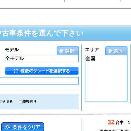
中古車条件を選んで下さい
モデル
エリア
全国
がＡＳＫ
修復有り
32
台中
1