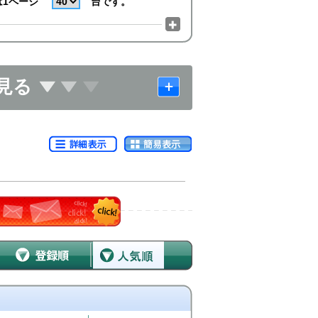
は1ページ
台です。
見る