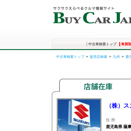
中古車検索トップ
車買
中古車検索トップ
>
販売店検索
>
九州
>
鹿
（株）ス
住 所
鹿児島県 薩摩