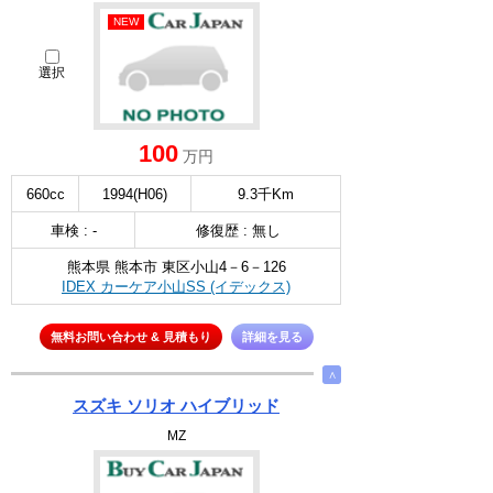
NEW
選択
100
万円
660cc
1994(H06)
9.3千Km
車検 : -
修復歴 : 無し
熊本県 熊本市 東区小山4－6－126
IDEX カーケア小山SS (イデックス)
無料お問い合わせ & 見積もり
詳細を見る
∧
スズキ ソリオ ハイブリッド
MZ