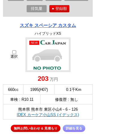
排気量
登録順
スズキ スペーシア カスタム
ハイブリッドXS
NEW
選択
203
万円
660cc
1995(H07)
0.1千Km
車検 : R10.11
修復歴 : 無し
熊本県 熊本市 東区小山4－6－126
IDEX カーケア小山SS (イデックス)
無料お問い合わせ & 見積もり
詳細を見る