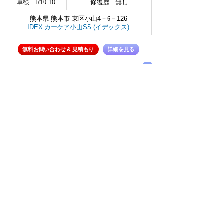
車検 : R10.10
修復歴 : 無し
熊本県 熊本市 東区小山4－6－126
IDEX カーケア小山SS (イデックス)
無料お問い合わせ & 見積もり
詳細を見る
∧
今すぐお問い合せ
選択を解除
新着車両お知らせメールに登録する
∧
← メインページへ
← 戻る