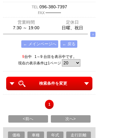
096-380-7397
TEL
─────
FAX
営業時間
定休日
7:30 ～ 19:00
日曜、祝日
∧
← メインページへ
← 戻る
9
台中 1～9 台目を表示中です。
現在の表示条件は1ページ
検索条件を変更
1
<前へ
次へ>
価格
車種
年式
走行距離