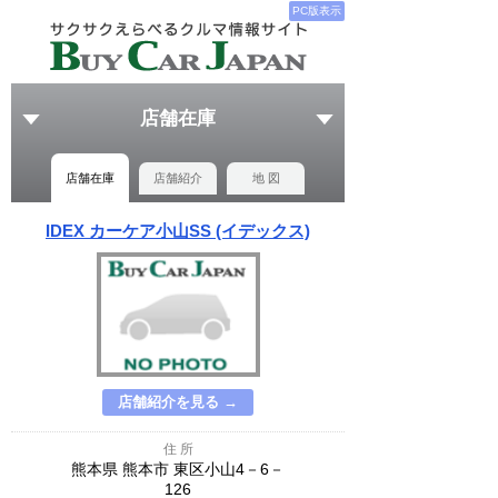
PC版表示
店舗在庫
店舗在庫
店舗紹介
地 図
IDEX カーケア小山SS (イデックス)
店舗紹介を見る →
住 所
熊本県 熊本市 東区小山4－6－
126