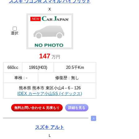
スズキ ワゴンR スマイル ハイブリッド
X
NEW
選択
147
万円
660cc
1991(H03)
20.5千Km
車検 : -
修復歴 : 無し
熊本県 熊本市 東区小山4－6－126
IDEX カーケア小山SS (イデックス)
無料お問い合わせ & 見積もり
詳細を見る
∧
スズキ アルト
L