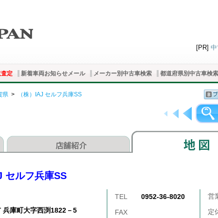
[PR]
中
取査定
新着車両お知らせメール
メーカー別中古車検索
都道府県別中古車検
賀県
>
（株）IAJ セルフ兵庫SS
J セルフ兵庫SS
営
TEL
0952-36-8020
 兵庫町大字西渕1822－5
定
FAX