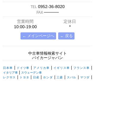
0952-36-8020
TEL
─────
FAX
営業時間
定休日
10:00-19:00
*
← メインページへ
← 戻る
中古車情報検索サイト
バイカージャパン
|
|
|
|
|
日本車
ドイツ車
アメリカ車
イギリス車
フランス車
|
イタリア車
スウェーデン車
|
|
|
|
|
|
|
レクサス
トヨタ
日産
ホンダ
三菱
スバル
マツダ
|
|
スズキ
ダイハツ
いすゞ
|
|
|
|
|
メルセデスベンツ
AMG
マイバッハ
スマート
BMW
|
|
|
|
BMW ミニ
BMW アルピナ
ポルシェ
アウディ
|
フォルクスワーゲン
オペル
|
|
|
|
|
キャデラック
シボレー
GMC
ハマー
ビュイック
|
|
|
|
リンカーン
フォード
マーキュリー
ポンテアック
|
|
クライスラー
ダッジ
ジープ
|
|
|
|
ロールスロイス
ベントレー
アストンマーチン
ジャガー
|
|
|
|
|
ランドローバー
ローバー
ロータス
MG
TVR
|
ウェストフィールド
ケータハム
|
|
シトロエン
プジョー
ルノー