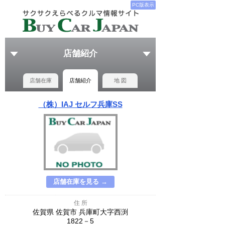
PC版表示
店舗紹介
店舗在庫
店舗紹介
地 図
（株）IAJ セルフ兵庫SS
店舗在庫を見る →
住 所
佐賀県 佐賀市 兵庫町大字西渕
1822－5