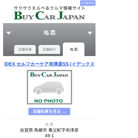
PC版表示
地 図
店舗在庫
店舗紹介
地 図
IDEX セルフカーケア布津原SS (イデックス
店舗在庫を見る →
住 所
佐賀県 鳥栖市 養父町字布津原
49-1