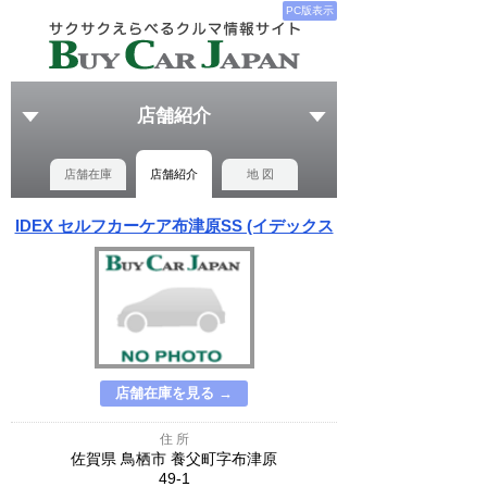
PC版表示
店舗紹介
店舗在庫
店舗紹介
地 図
IDEX セルフカーケア布津原SS (イデックス
店舗在庫を見る →
住 所
佐賀県 鳥栖市 養父町字布津原
49-1