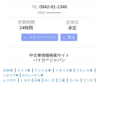
0942-81-1346
TEL
─────
FAX
営業時間
定休日
24時間
未定
← メインページへ
← 戻る
中古車情報検索サイト
バイカージャパン
|
|
|
|
|
日本車
ドイツ車
アメリカ車
イギリス車
フランス車
|
イタリア車
スウェーデン車
|
|
|
|
|
|
|
レクサス
トヨタ
日産
ホンダ
三菱
スバル
マツダ
|
|
スズキ
ダイハツ
いすゞ
|
|
|
|
|
メルセデスベンツ
AMG
マイバッハ
スマート
BMW
|
|
|
|
BMW ミニ
BMW アルピナ
ポルシェ
アウディ
|
フォルクスワーゲン
オペル
|
|
|
|
|
キャデラック
シボレー
GMC
ハマー
ビュイック
|
|
|
|
リンカーン
フォード
マーキュリー
ポンテアック
|
|
クライスラー
ダッジ
ジープ
|
|
|
|
ロールスロイス
ベントレー
アストンマーチン
ジャガー
|
|
|
|
|
ランドローバー
ローバー
ロータス
MG
TVR
|
ウェストフィールド
ケータハム
|
|
シトロエン
プジョー
ルノー