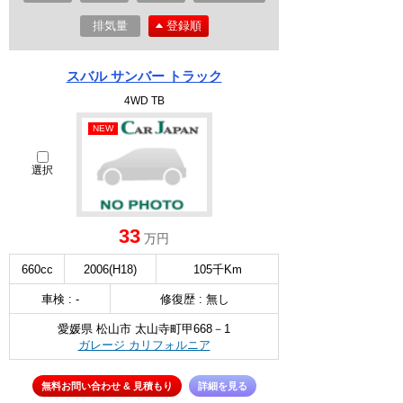
排気量
登録順
スバル サンバー トラック
4WD TB
NEW
選択
33
万円
660cc
2006(H18)
105千Km
車検 : -
修復歴 : 無し
愛媛県 松山市 太山寺町甲668－1
ガレージ カリフォルニア
無料お問い合わせ & 見積もり
詳細を見る