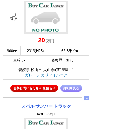
選択
20
万円
660cc
2013(H25)
62.3千Km
車検 : -
修復歴 : 無し
愛媛県 松山市 太山寺町甲668－1
ガレージ カリフォルニア
無料お問い合わせ & 見積もり
詳細を見る
∧
スバル サンバー トラック
4WD JA Spl