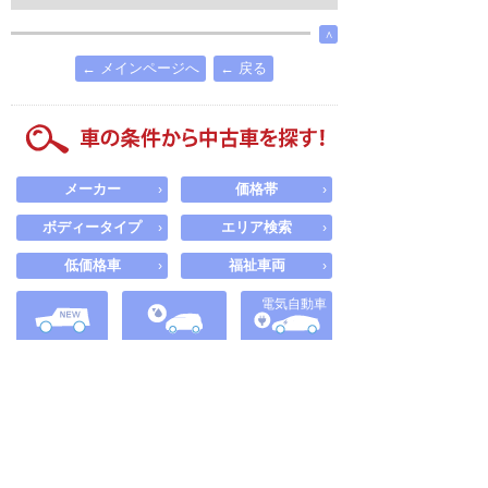
∧
← メインページへ
← 戻る
メーカー
価格帯
›
›
ボディータイプ
エリア検索
›
›
低価格車
福祉車両
›
›
電気自動車
新車・未使用車
軽自動車
ハイブリッド車
車の条件から中古車を探す！
探したい中古車の条件を設定して探せます。
メーカー