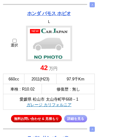
∧
ホンダ バモス ホビオ
L
NEW
選択
42
万円
660cc
2011(H23)
97.9千Km
車検 : R10.02
修復歴 : 無し
愛媛県 松山市 太山寺町甲668－1
ガレージ カリフォルニア
無料お問い合わせ & 見積もり
詳細を見る
∧