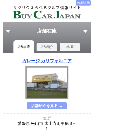
PC版表示
店舗在庫
店舗在庫
店舗紹介
地 図
ガレージ カリフォルニア
店舗紹介を見る →
住 所
愛媛県 松山市 太山寺町甲668－
1