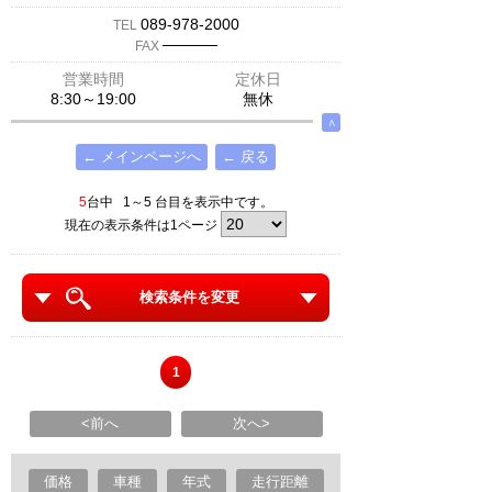
089-978-2000
TEL
─────
FAX
営業時間
定休日
8:30～19:00
無休
∧
← メインページへ
← 戻る
5
台中 1～5 台目を表示中です。
現在の表示条件は1ページ
検索条件を変更
1
<前へ
次へ>
価格
車種
年式
走行距離