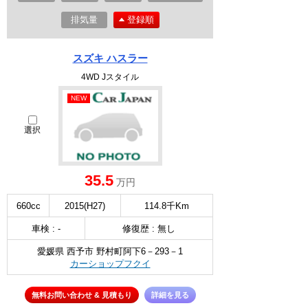
排気量
登録順
スズキ ハスラー
4WD Jスタイル
NEW
選択
35.5
万円
660cc
2015(H27)
114.8千Km
車検 : -
修復歴 : 無し
愛媛県 西予市 野村町阿下6－293－1
カーショップフクイ
無料お問い合わせ & 見積もり
詳細を見る