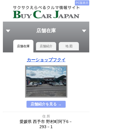
PC版表示
店舗在庫
店舗在庫
店舗紹介
地 図
カーショップフクイ
店舗紹介を見る →
住 所
愛媛県 西予市 野村町阿下6－
293－1