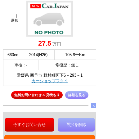
NEW
選択
27.5
万円
660cc
2014(H26)
105.9千Km
車検 : -
修復歴 : 無し
愛媛県 西予市 野村町阿下6－293－1
カーショップフクイ
無料お問い合わせ & 見積もり
詳細を見る
∧
今すぐお問い合せ
選択を解除