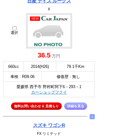
日産 デイズ ルークス
X
NEW
選択
36.5
万円
660cc
2014(H26)
79.1千Km
車検 : R09.06
修復歴 : 無し
愛媛県 西予市 野村町阿下6－293－1
カーショップフクイ
無料お問い合わせ & 見積もり
詳細を見る
∧
スズキ ワゴンR
FX リミテッド