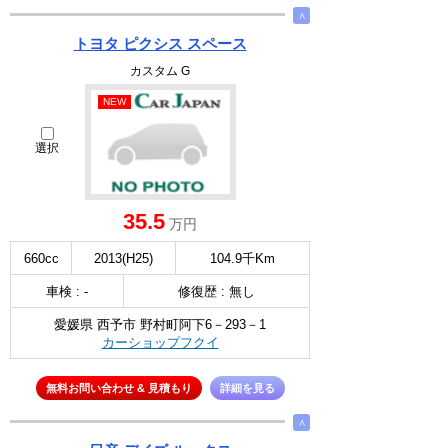
∧
トヨタ ピクシス スペース
カスタム G
NEW
選択
35.5
万円
660cc
2013(H25)
104.9千Km
車検 : -
修復歴 : 無し
愛媛県 西予市 野村町阿下6－293－1
カーショップフクイ
無料お問い合わせ & 見積もり
詳細を見る
∧