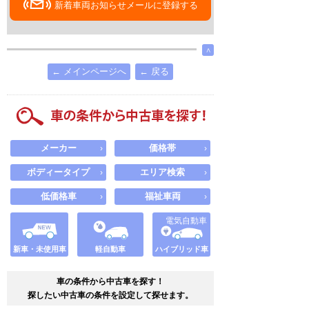
新着車両お知らせメールに登録する
∧
← メインページへ
← 戻る
メーカー
価格帯
›
›
ボディータイプ
エリア検索
›
›
低価格車
福祉車両
›
›
電気自動車
新車・未使用車
軽自動車
ハイブリッド車
車の条件から中古車を探す！
探したい中古車の条件を設定して探せます。