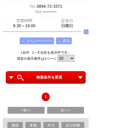
0894-72-3371
TEL
─────
FAX
営業時間
定休日
8:30～19:00
日曜日
∧
← メインページへ
← 戻る
4
台中 1～4 台目を表示中です。
現在の表示条件は1ページ
検索条件を変更
1
<前へ
次へ>
価格
車種
年式
走行距離