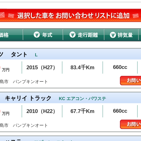
ツ
タント
L
0
660cc
2015（H27）
83.4千Km
万円
パンプキンオート
和島市
キャリイ トラック
KC エアコン・パワステ
0
660cc
2010（H22）
67.7千Km
万円
パンプキンオート
和島市