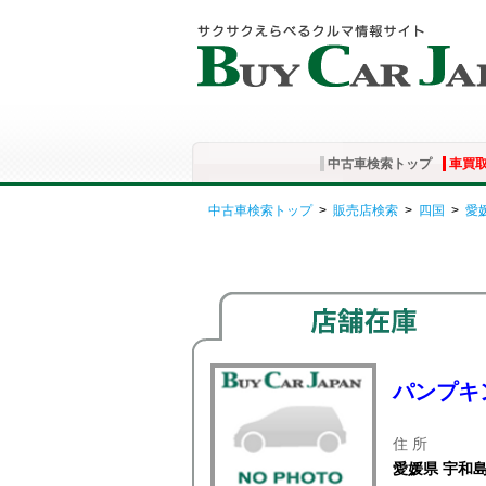
中古車検索トップ
車買
中古車検索トップ
>
販売店検索
>
四国
>
愛
パンプキ
住 所
愛媛県 宇和島