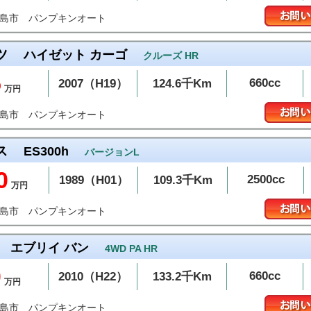
パンプキンオート
和島市
ツ
ハイゼット カーゴ
クルーズ HR
5
660cc
2007（H19）
124.6千Km
万円
パンプキンオート
和島市
ス
ES300h
バージョンL
0
2500cc
1989（H01）
109.3千Km
万円
パンプキンオート
和島市
エブリイ バン
4WD PA HR
0
660cc
2010（H22）
133.2千Km
万円
パンプキンオート
和島市