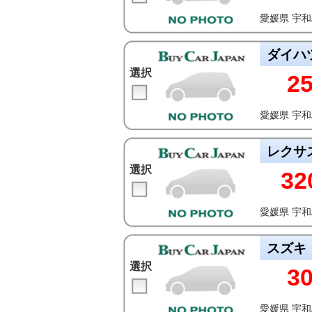
愛媛県 宇
ダイハ
選択
2
愛媛県 宇
レクサ
選択
32
愛媛県 宇
スズキ
選択
3
愛媛県 宇