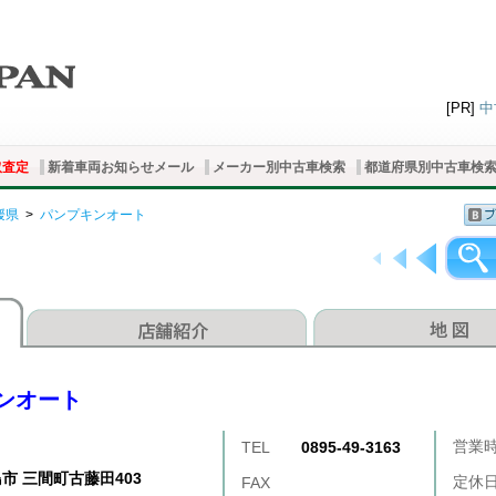
[PR]
中
取査定
新着車両お知らせメール
メーカー別中古車検索
都道府県別中古車検
媛県
>
パンプキンオート
ンオート
営業
TEL
0895-49-3163
市 三間町古藤田403
定休
FAX