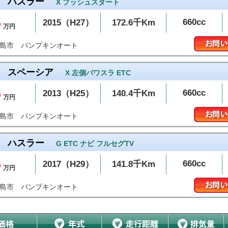
ハスラー
X プッシュスタート
5
660cc
2015（H27）
172.6千Km
万円
パンプキンオート
和島市
スペーシア
X 左側パワスラ ETC
5
660cc
2013（H25）
140.4千Km
万円
パンプキンオート
和島市
ハスラー
G ETC ナビ フルセグTV
5
660cc
2017（H29）
141.8千Km
万円
パンプキンオート
和島市