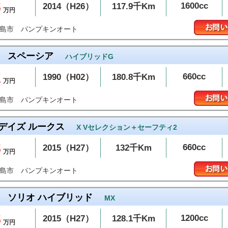
8
1600cc
2014（H26）
117.9千Km
万円
パンプキンオート
和島市
スペーシア
ハイブリッドG
2
660cc
1990（H02）
180.8千Km
万円
パンプキンオート
和島市
デイズ ルークス
X Vセレクション＋セーフティ2
8
660cc
2015（H27）
132千Km
万円
パンプキンオート
和島市
ソリオ ハイブリッド
MX
8
1200cc
2015（H27）
128.1千Km
万円