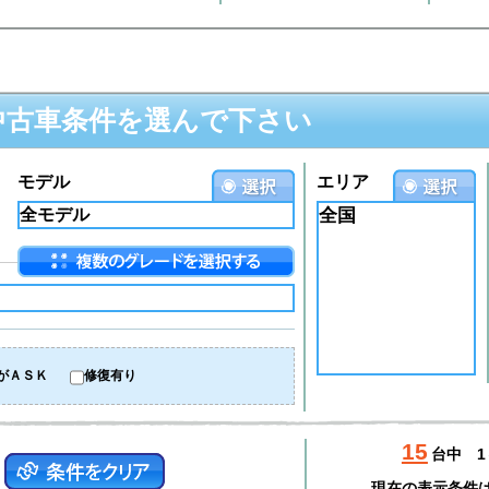
中古車条件を選んで下さい
モデル
エリア
全国
がＡＳＫ
修復有り
15
台中
1
現在の表示条件