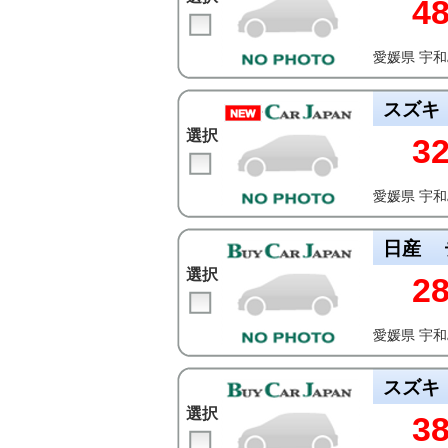
4
愛媛県 宇
スズキ
選択
3
愛媛県 宇
日産
選択
2
愛媛県 宇
スズキ
選択
3