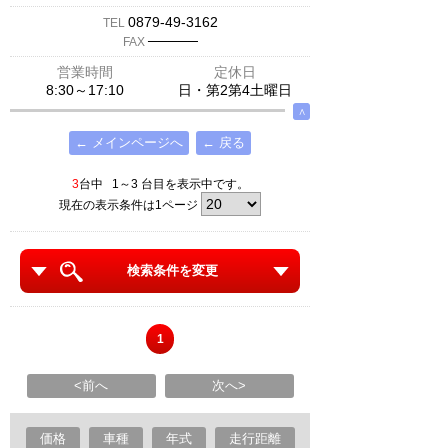
0879-49-3162
TEL
─────
FAX
営業時間
定休日
8:30～17:10
日・第2第4土曜日
∧
← メインページへ
← 戻る
3
台中 1～3 台目を表示中です。
現在の表示条件は1ページ
検索条件を変更
1
<前へ
次へ>
価格
車種
年式
走行距離