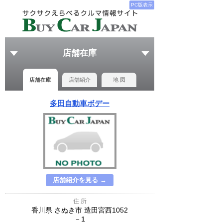
PC版表示
店舗在庫
店舗在庫
店舗紹介
地 図
多田自動車ボデー
店舗紹介を見る →
住 所
香川県 さぬき市 造田宮西1052
－1