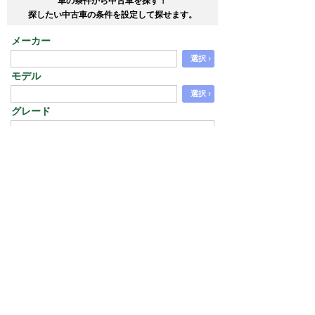
車の条件から中古車を探す！
探したい中古車の条件を設定して探せます。
メーカー
›
選択
モデル
›
選択
グレード
エリア
›
選択
価格
から
走行距離
から