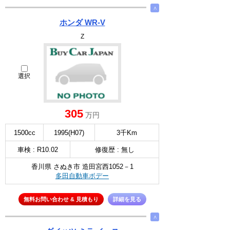
∧
ホンダ WR-V
Z
選択
305
万円
1500cc
1995(H07)
3千Km
車検 : R10.02
修復歴 : 無し
香川県 さぬき市 造田宮西1052－1
多田自動車ボデー
無料お問い合わせ & 見積もり
詳細を見る
∧