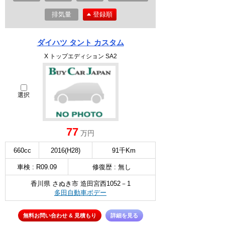
排気量
登録順
ダイハツ タント カスタム
X トップエディション SA2
選択
77
万円
660cc
2016(H28)
91千Km
車検 : R09.09
修復歴 : 無し
香川県 さぬき市 造田宮西1052－1
多田自動車ボデー
無料お問い合わせ & 見積もり
詳細を見る