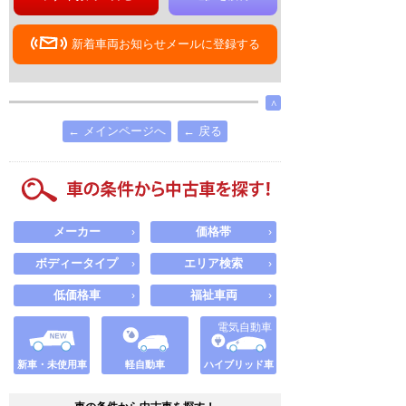
新着車両お知らせメールに登録する
∧
← メインページへ
← 戻る
メーカー
価格帯
›
›
ボディータイプ
エリア検索
›
›
低価格車
福祉車両
›
›
電気自動車
新車・未使用車
軽自動車
ハイブリッド車