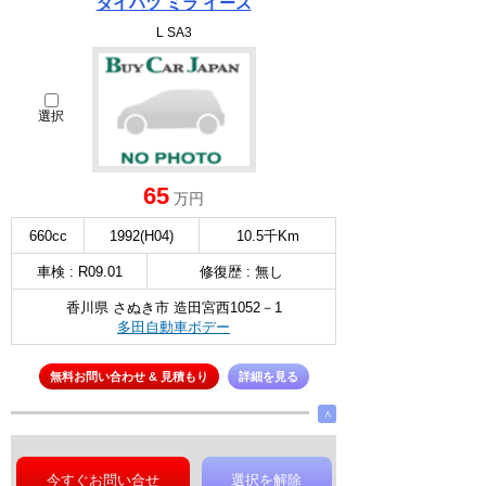
ダイハツ ミラ イース
L SA3
選択
65
万円
660cc
1992(H04)
10.5千Km
車検 : R09.01
修復歴 : 無し
香川県 さぬき市 造田宮西1052－1
多田自動車ボデー
無料お問い合わせ & 見積もり
詳細を見る
∧
今すぐお問い合せ
選択を解除