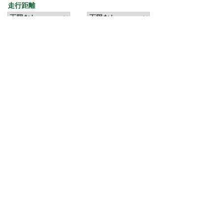
走行距離
から
年式
から
詳細検索
条件をクリア
この条件で検索
∧
匿名でご利用頂けますので、ご安心下さい！
新着車両をいち早く確認したい、または現在登録された車両
が無い車をお探しの方は是非ご利用下さい。
新着車両お知らせメールに登録する
新着車両お知らせメール