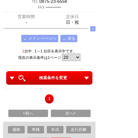
0875-23-6558
TEL
─────
FAX
営業時間
定休日
-
日・祝
∧
← メインページへ
← 戻る
1
台中 1～1 台目を表示中です。
現在の表示条件は1ページ
検索条件を変更
1
<前へ
次へ>
価格
車種
年式
走行距離