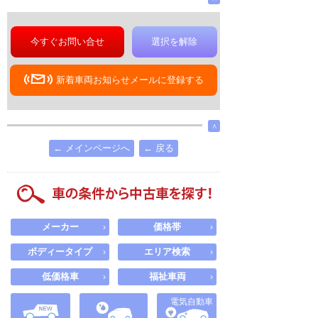
今すぐお問い合せ
選択を解除
新着車両お知らせメールに登録する
∧
← メインページへ
← 戻る
メーカー
価格帯
›
›
ボディータイプ
エリア検索
›
›
低価格車
福祉車両
›
›
電気自動車