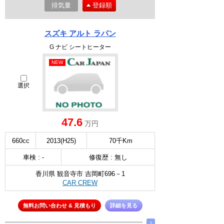
排気量
登録順
スズキ アルト ラパン
G ナビ シートヒーター
NEW
選択
47.6
万円
660cc
2013(H25)
70千Km
車検 : -
修復歴 : 無し
香川県 観音寺市 吉岡町696－1
CAR CREW
無料お問い合わせ & 見積もり
詳細を見る
∧