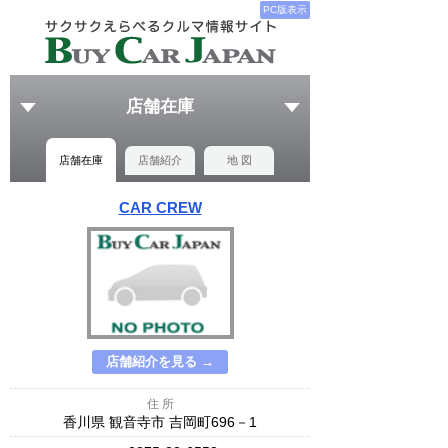
PC版表示
店舗在庫
店舗在庫
店舗紹介
地 図
CAR CREW
店舗紹介を見る →
住 所
香川県 観音寺市 吉岡町696－1