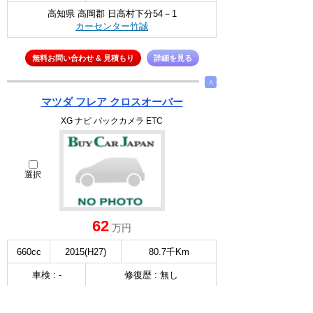
高知県 高岡郡 日高村下分54－1
カーセンター竹誠
無料お問い合わせ & 見積もり
詳細を見る
∧
マツダ フレア クロスオーバー
XG ナビ バックカメラ ETC
選択
62
万円
660cc
2015(H27)
80.7千Km
車検 : -
修復歴 : 無し
高知県 高岡郡 日高村下分54－1
カーセンター竹誠