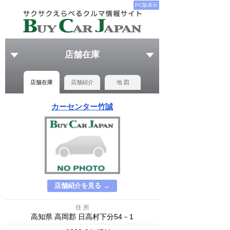
PC版表示
店舗在庫
店舗在庫
店舗紹介
地 図
カーセンター竹誠
店舗紹介を見る →
住 所
高知県 高岡郡 日高村下分54－1