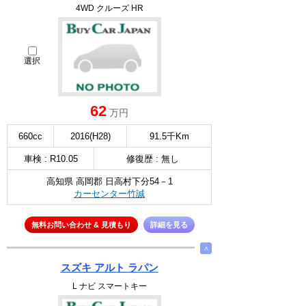
4WD クルーズ HR
選択
62
万円
660cc
2016(H28)
91.5千Km
車検 : R10.05
修復歴 : 無し
高知県 高岡郡 日高村下分54－1
カーセンター竹誠
無料お問い合わせ & 見積もり
詳細を見る
∧
スズキ アルト ラパン
L ナビ スマートキー