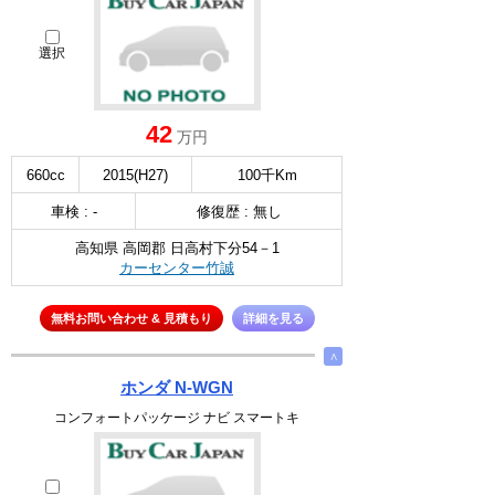
選択
42
万円
660cc
2015(H27)
100千Km
車検 : -
修復歴 : 無し
高知県 高岡郡 日高村下分54－1
カーセンター竹誠
無料お問い合わせ & 見積もり
詳細を見る
∧
ホンダ N-WGN
コンフォートパッケージ ナビ スマートキ