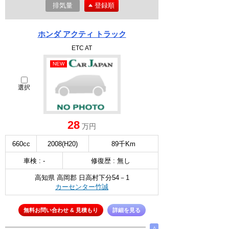
排気量
登録順
ホンダ アクティ トラック
ETC AT
NEW
選択
28
万円
660cc
2008(H20)
89千Km
車検 : -
修復歴 : 無し
高知県 高岡郡 日高村下分54－1
カーセンター竹誠
無料お問い合わせ & 見積もり
詳細を見る
∧