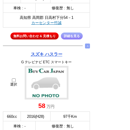
車検 : -
修復歴 : 無し
高知県 高岡郡 日高村下分54－1
カーセンター竹誠
無料お問い合わせ & 見積もり
詳細を見る
∧
スズキ ハスラー
G テレビナビ ETC スマートキー
選択
58
万円
660cc
2016(H28)
97千Km
車検 : -
修復歴 : 無し