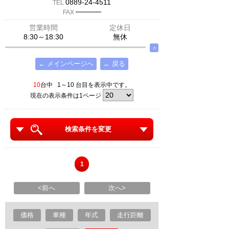
0889-24-4511
TEL
─────
FAX
営業時間
定休日
8:30～18:30
無休
∧
← メインページへ
← 戻る
10
台中 1～10 台目を表示中です。
現在の表示条件は1ページ
検索条件を変更
1
<前へ
次へ>
価格
車種
年式
走行距離