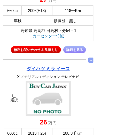
万円
660cc
2006(H18)
118千Km
車検 : -
修復歴 : 無し
高知県 高岡郡 日高村下分54－1
カーセンター竹誠
無料お問い合わせ & 見積もり
詳細を見る
∧
ダイハツ ミラ イース
X メモリアルエディション テレビナビ
選択
26
万円
660cc
2013(H25)
100.3千Km