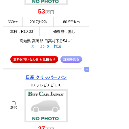
53
万円
660cc
2017(H29)
80.5千Km
車検 : R10.03
修復歴 : 無し
高知県 高岡郡 日高村下分54－1
カーセンター竹誠
無料お問い合わせ & 見積もり
詳細を見る
∧
日産 クリッパー バン
DX テレビナビ ETC
選択
27