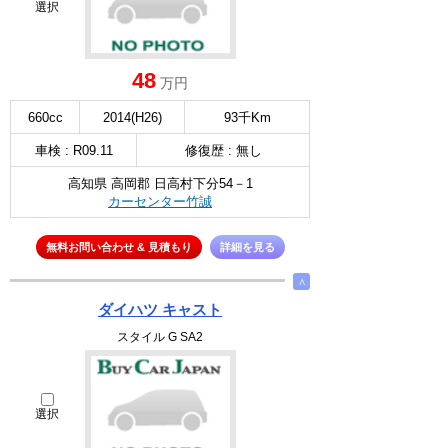
選択
48
万円
660cc
2014(H26)
93千Km
車検 : R09.11
修復歴 : 無し
高知県 高岡郡 日高村下分54－1
カーセンター竹誠
無料お問い合わせ & 見積もり
詳細を見る
∧
ダイハツ キャスト
スタイル G SA2
選択