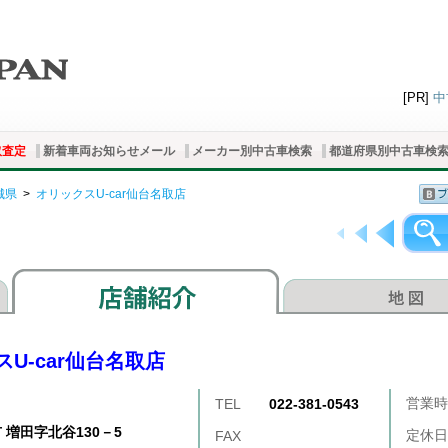
[PR]
中
取査定
新着車両お知らせメール
メーカー別中古車検索
都道府県別中古車検
城県
>
オリックスU-car仙台名取店
U-car仙台名取店
営業時
TEL
022-381-0543
 増田字北谷130－5
定休日
FAX