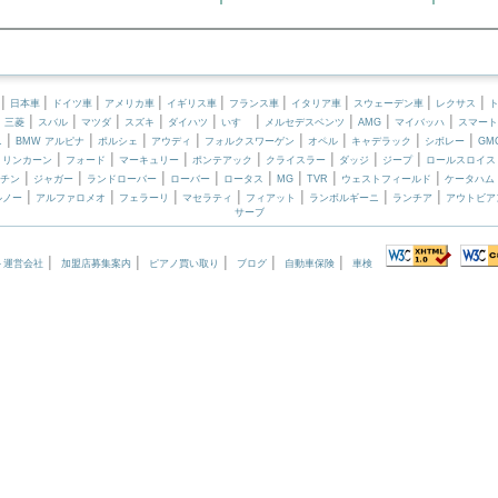
|
|
|
|
|
|
|
|
|
日本車
ドイツ車
アメリカ車
イギリス車
フランス車
イタリア車
スウェーデン車
レクサス
|
|
|
|
|
|
|
|
|
|
三菱
スバル
マツダ
スズキ
ダイハツ
いすゞ
メルセデスベンツ
AMG
マイバッハ
スマート
|
|
|
|
|
|
|
|
ニ
BMW アルピナ
ポルシェ
アウディ
フォルクスワーゲン
オペル
キャデラック
シボレー
GM
|
|
|
|
|
|
|
|
リンカーン
フォード
マーキュリー
ポンテアック
クライスラー
ダッジ
ジープ
ロールスロイス
|
|
|
|
|
|
|
|
チン
ジャガー
ランドローバー
ローバー
ロータス
MG
TVR
ウェストフィールド
ケータハム
|
|
|
|
|
|
|
ルノー
アルファロメオ
フェラーリ
マセラティ
フィアット
ランボルギーニ
ランチア
アウトビア
サーブ
|
|
|
|
|
ト運営会社
加盟店募集案内
ピアノ買い取り
ブログ
自動車保険
車検