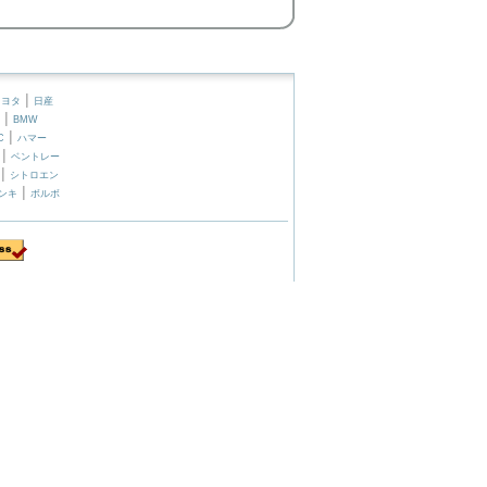
|
トヨタ
日産
|
BMW
|
C
ハマー
|
ベントレー
|
シトロエン
|
ンキ
ボルボ