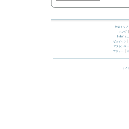
検索トップ
ホンダ
BMW ミ
ビュイック
アストンマー
|
プジョー
サイ