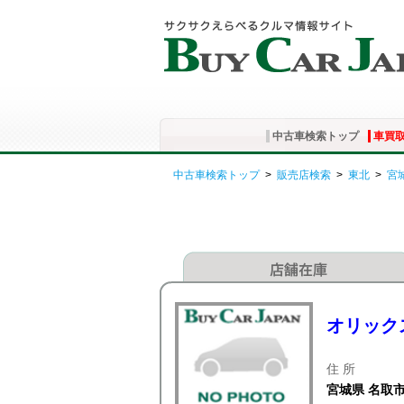
中古車検索トップ
車買
中古車検索トップ
>
販売店検索
>
東北
>
宮
オリックス
住 所
宮城県 名取市