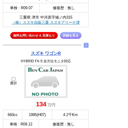
車検 : R09.07
修復歴 : 無し
三重県 津市 中河原字城ノ内315
（株）スズキ自販三重 スズキアリーナ津
無料お問い合わせ & 見積もり
詳細を見る
∧
スズキ ワゴンR
HYBRID FX-S 全方位モニタ対応
選択
134
万円
660cc
1995(H07)
4.2千Km
車検 : R09.12
修復歴 : 無し