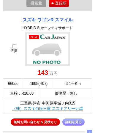
排気量
登録順
スズキ ワゴンR スマイル
HYBRID S セーフティサポート
NEW
選択
143
万円
660cc
1995(H07)
3.1千Km
車検 : R10.03
修復歴 : 無し
三重県 津市 中河原字城ノ内315
（株）スズキ自販三重 スズキアリーナ津
無料お問い合わせ & 見積もり
詳細を見る
∧