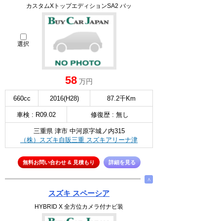
カスタムXトップエディションSA2 バッ
選択
58
万円
660cc
2016(H28)
87.2千Km
車検 : R09.02
修復歴 : 無し
三重県 津市 中河原字城ノ内315
（株）スズキ自販三重 スズキアリーナ津
無料お問い合わせ & 見積もり
詳細を見る
∧
スズキ スペーシア
HYBRID X 全方位カメラ付ナビ装