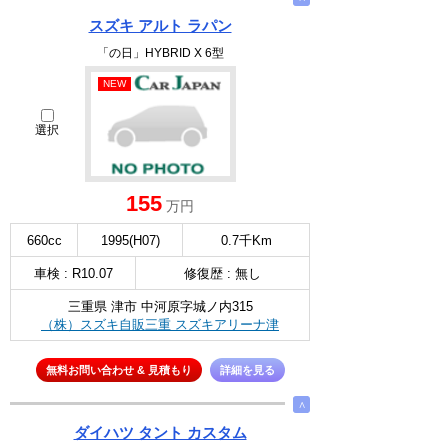
スズキ アルト ラパン
「の日」HYBRID X 6型
NEW
選択
155
万円
660cc
1995(H07)
0.7千Km
車検 : R10.07
修復歴 : 無し
三重県 津市 中河原字城ノ内315
（株）スズキ自販三重 スズキアリーナ津
無料お問い合わせ & 見積もり
詳細を見る
∧
ダイハツ タント カスタム