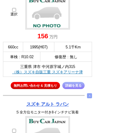
選択
156
万円
660cc
1995(H07)
5.1千Km
車検 : R10.02
修復歴 : 無し
三重県 津市 中河原字城ノ内315
（株）スズキ自販三重 スズキアリーナ津
無料お問い合わせ & 見積もり
詳細を見る
∧
スズキ アルト ラパン
S 全方位モニター付き8インチナビ装着