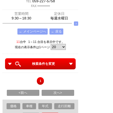
059-227-5758
TEL
─────
FAX
営業時間
定休日
9:30～18:30
毎週水曜日
∧
← メインページへ
← 戻る
11
台中 1～11 台目を表示中です。
現在の表示条件は1ページ
検索条件を変更
1
<前へ
次へ>
価格
車種
年式
走行距離