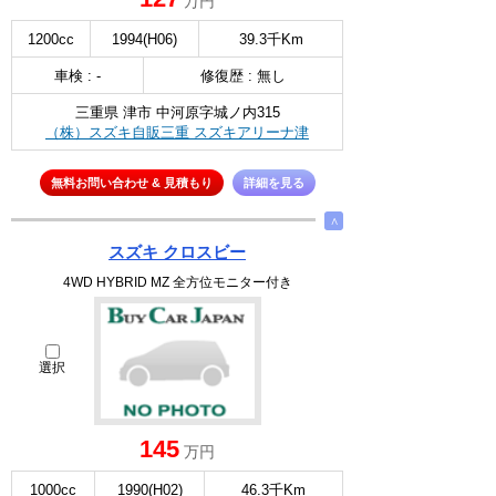
万円
1200cc
1994(H06)
39.3千Km
車検 : -
修復歴 : 無し
三重県 津市 中河原字城ノ内315
（株）スズキ自販三重 スズキアリーナ津
無料お問い合わせ & 見積もり
詳細を見る
∧
スズキ クロスビー
4WD HYBRID MZ 全方位モニター付き
選択
145
万円
1000cc
1990(H02)
46.3千Km