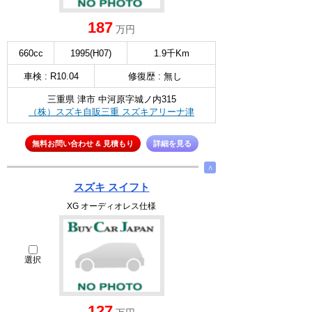
187
万円
660cc
1995(H07)
1.9千Km
車検 : R10.04
修復歴 : 無し
三重県 津市 中河原字城ノ内315
（株）スズキ自販三重 スズキアリーナ津
無料お問い合わせ & 見積もり
詳細を見る
∧
スズキ スイフト
XG オーディオレス仕様
選択
127