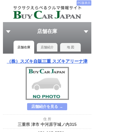
PC版表示
店舗在庫
店舗在庫
店舗紹介
地 図
（株）スズキ自販三重 スズキアリーナ津
店舗紹介を見る →
住 所
三重県 津市 中河原字城ノ内315