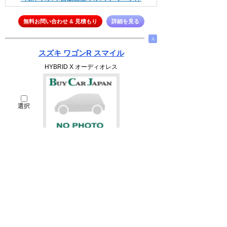
無料お問い合わせ & 見積もり
詳細を見る
∧
スズキ ワゴンR スマイル
HYBRID X オーディオレス
選択
153
万円
660cc
1995(H07)
1.8千Km
車検 : R10.02
修復歴 : 無し
三重県 津市 中河原字城ノ内315
（株）スズキ自販三重 スズキアリーナ津