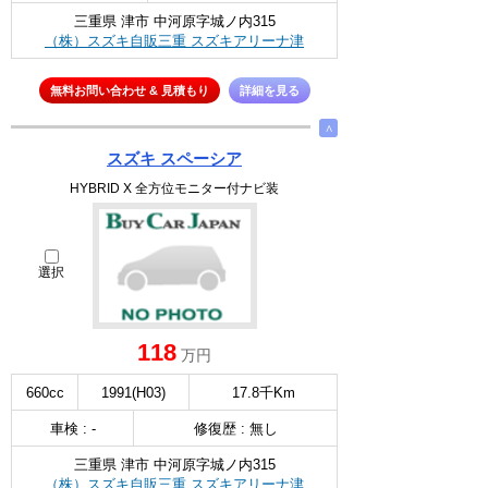
三重県 津市 中河原字城ノ内315
（株）スズキ自販三重 スズキアリーナ津
無料お問い合わせ & 見積もり
詳細を見る
∧
スズキ スペーシア
HYBRID X 全方位モニター付ナビ装
選択
118
万円
660cc
1991(H03)
17.8千Km
車検 : -
修復歴 : 無し
三重県 津市 中河原字城ノ内315
（株）スズキ自販三重 スズキアリーナ津