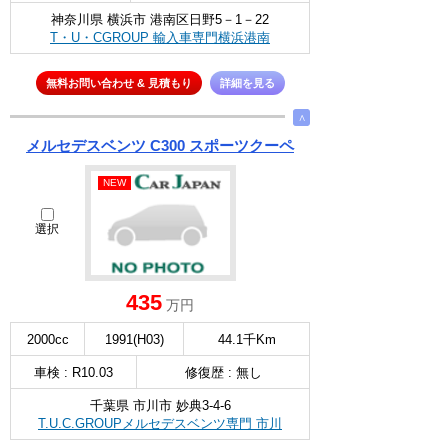
神奈川県 横浜市 港南区日野5－1－22
T・U・CGROUP 輸入車専門横浜港南
無料お問い合わせ & 見積もり
詳細を見る
∧
メルセデスベンツ C300 スポーツクーペ
NEW
選択
435
万円
2000cc
1991(H03)
44.1千Km
車検 : R10.03
修復歴 : 無し
千葉県 市川市 妙典3-4-6
T.U.C.GROUPメルセデスベンツ専門 市川