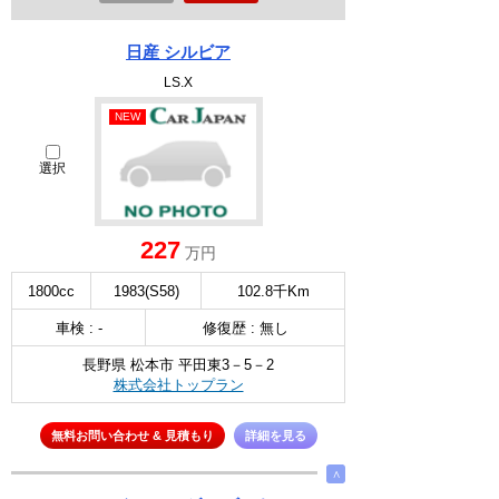
日産 シルビア
LS.X
NEW
選択
227
万円
1800cc
1983(S58)
102.8千Km
車検 : -
修復歴 : 無し
長野県 松本市 平田東3－5－2
株式会社トップラン
無料お問い合わせ & 見積もり
詳細を見る
∧