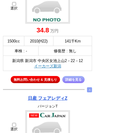
選択
34.8
万円
1500cc
2010(H22)
141千Km
車検 : -
修復歴 : 無し
新潟県 新潟市 中央区女池上山2－22－12
イーカーズ新潟
無料お問い合わせ & 見積もり
詳細を見る
∧
日産 フェアレディZ
バージョンT
NEW
選択