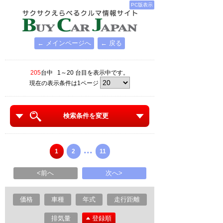
PC版表示
← メインページへ
← 戻る
205
台中 1～20 台目を表示中です。
現在の表示条件は1ページ
検索条件を変更
...
1
2
11
<前へ
次へ>
価格
車種
年式
走行距離
排気量
登録順