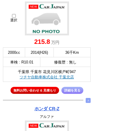
NEW
選択
215.8
万円
2000cc
2014(H26)
36千Km
車検 : R10.01
修復歴 : 無し
千葉県 千葉市 花見川区横戸町947
ツチヤ自動車株式会社 千葉北店
無料お問い合わせ & 見積もり
詳細を見る
∧
ホンダ CR-Z
アルファ
NEW