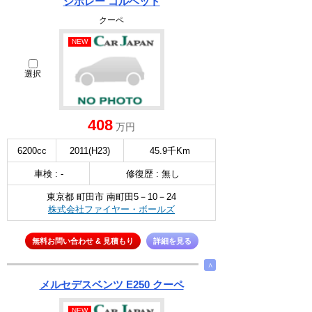
シボレー コルベット
クーペ
NEW
選択
408
万円
6200cc
2011(H23)
45.9千Km
車検 : -
修復歴 : 無し
東京都 町田市 南町田5－10－24
株式会社ファイヤー・ボールズ
無料お問い合わせ & 見積もり
詳細を見る
∧
メルセデスベンツ E250 クーペ
NEW