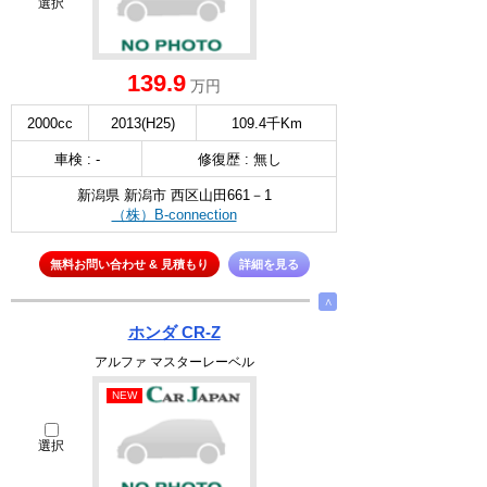
選択
139.9
万円
2000cc
2013(H25)
109.4千Km
車検 : -
修復歴 : 無し
新潟県 新潟市 西区山田661－1
（株）B-connection
無料お問い合わせ & 見積もり
詳細を見る
∧
ホンダ CR-Z
アルファ マスターレーベル
NEW
選択