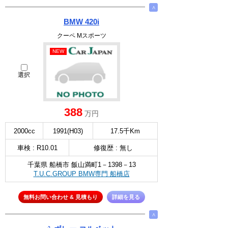
∧
BMW 420i
クーペ Mスポーツ
NEW
選択
388
万円
2000cc
1991(H03)
17.5千Km
車検 : R10.01
修復歴 : 無し
千葉県 船橋市 飯山満町1－1398－13
T.U.C.GROUP BMW専門 船橋店
無料お問い合わせ & 見積もり
詳細を見る
∧