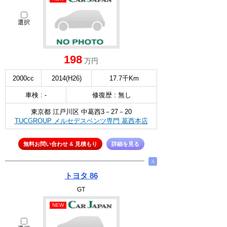
選択
198
万円
2000cc
2014(H26)
17.7千Km
車検 : -
修復歴 : 無し
東京都 江戸川区 中葛西3－27－20
TUCGROUP メルセデスベンツ専門 葛西本店
無料お問い合わせ & 見積もり
詳細を見る
∧
トヨタ 86
GT
NEW