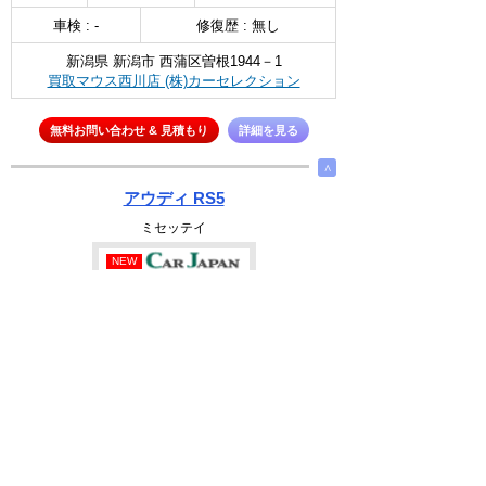
車検 : -
修復歴 : 無し
新潟県 新潟市 西蒲区曽根1944－1
買取マウス西川店 (株)カーセレクション
無料お問い合わせ & 見積もり
詳細を見る
∧
アウディ RS5
ミセッテイ
NEW
選択
565
万円
2900cc
2018(H30)
45.7千Km
車検 : R09.04
修復歴 : 無し