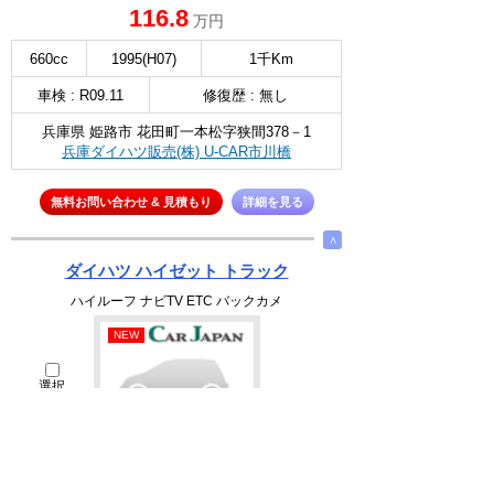
116.8
万円
660cc
1995(H07)
1千Km
車検 : R09.11
修復歴 : 無し
兵庫県 姫路市 花田町一本松字狭間378－1
兵庫ダイハツ販売(株) U-CAR市川橋
無料お問い合わせ & 見積もり
詳細を見る
∧
ダイハツ ハイゼット トラック
ハイルーフ ナビTV ETC バックカメ
NEW
選択
86.5
万円