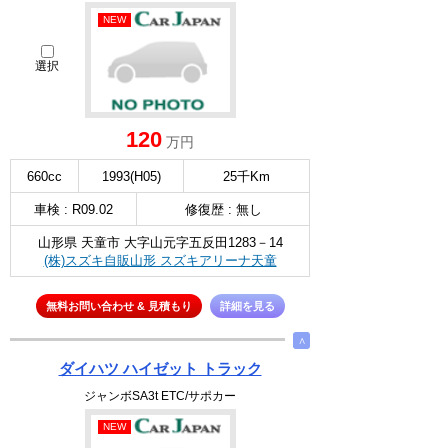
NEW
選択
120
万円
660cc
1993(H05)
25千Km
車検 : R09.02
修復歴 : 無し
山形県 天童市 大字山元字五反田1283－14
(株)スズキ自販山形 スズキアリーナ天童
無料お問い合わせ & 見積もり
詳細を見る
∧
ダイハツ ハイゼット トラック
ジャンボSA3t ETC/サポカー
NEW