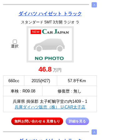
∧
ダイハツ ハイゼット トラック
スタンダード 5MT 3方開 ラジオ ラ
NEW
選択
46.8
万円
660cc
2015(H27)
57.8千Km
車検 : R09.08
修復歴 : 無し
兵庫県 揖保郡 太子町鵤字堂の内1409－1
兵庫ダイハツ販売（株） U-CAR太子店
無料お問い合わせ & 見積もり
詳細を見る
∧