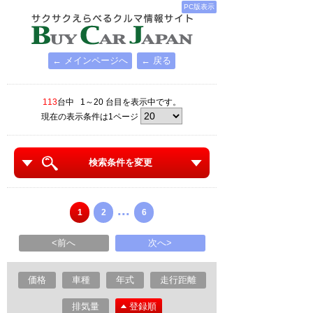
PC版表示
← メインページへ
← 戻る
113
台中 1～20 台目を表示中です。
現在の表示条件は1ページ
検索条件を変更
...
1
2
6
<前へ
次へ>
価格
車種
年式
走行距離
排気量
登録順