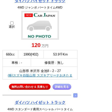
ダイハツ ハイゼット トラック
4WD ジャンボ パートタイム4WD
NEW
選択
120
万円
660cc
1990(H02)
53.9千Km
車検 : -
修復歴 : 無し
山形県 米沢市 金池8－2－27
(株)スズキ自販山形 スズキアリーナおきたま
無料お問い合わせ & 見積もり
詳細を見る
∧
ダイハツ ハイゼット トラック
4WD スタンダード農用スペシャル パートタイム