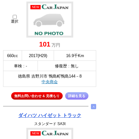
NEW
選択
101
万円
660cc
2017(H29)
16.9千Km
車検 : -
修復歴 : 無し
徳島県 吉野川市 鴨島町鴨島144－8
中央商会
無料お問い合わせ & 見積もり
詳細を見る
∧
ダイハツ ハイゼット トラック
スタンダード SA3t
NEW