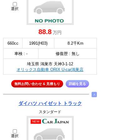
選択
88.8
万円
660cc
1991(H03)
8.2千Km
車検 : -
修復歴 : 無し
埼玉県 鴻巣市 天神3-1-12
オリックス自動車 ORIX U-car鴻巣店
無料お問い合わせ & 見積もり
詳細を見る
∧
ダイハツ ハイゼット トラック
スタンダード
NEW
選択