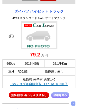
ダイハツ ハイゼット トラック
4WD スタンダード 4WD オートマチック
NEW
選択
79.2
万円
660cc
2017(H29)
26.1千Km
車検 : R09.03
修復歴 : 無し
鳥取県 米子市 吉岡140
（株）スズキ自販鳥取 U’s STATION米子
無料お問い合わせ & 見積もり
詳細を見る
∧