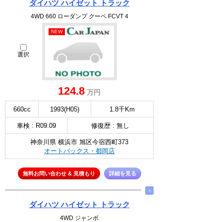
ダイハツ ハイゼット トラック
4WD 660 ローダンプ クーペ FCVT 4
NEW
選択
124.8
万円
660cc
1993(H05)
1.8千Km
車検 : R09.09
修復歴 : 無し
神奈川県 横浜市 旭区今宿西町373
オートバックス・都岡店
無料お問い合わせ & 見積もり
詳細を見る
∧
ダイハツ ハイゼット トラック
4WD ジャンボ