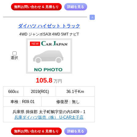
無料お問い合わせ & 見積もり
詳細を見る
∧
ダイハツ ハイゼット トラック
4WD ジャンボSA3t 4WD 5MT ナビT
NEW
選択
105.8
万円
660cc
2019(R01)
36.1千Km
車検 : R09.01
修復歴 : 無し
兵庫県 揖保郡 太子町鵤字堂の内1409－1
兵庫ダイハツ販売（株） U-CAR太子店
無料お問い合わせ & 見積もり
詳細を見る