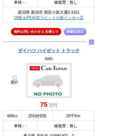
車検 : -
修復歴 : 無し
新潟県 新潟市 西区小新大通2-3161
ONE＆PEACEラビット小新インター店
無料お問い合わせ & 見積もり
詳細を見る
∧
ダイハツ ハイゼット トラック
4WD
NEW
選択
75
万円
660cc
2016(H28)
18千Km
車検 : -
修復歴 : 無し
香川県 高松市 川部町407－2