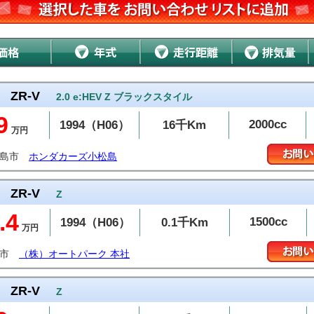
ZR-V
2.0 e:HEV Z ブラックスタイル
9
2000cc
1994（H06）
16千Km
万円
松島市
ホンダカーズ小松島
ZR-V
Z
.4
1500cc
1994（H06）
0.1千Km
万円
岡市
（株）オートパーク 本社
ZR-V
Z