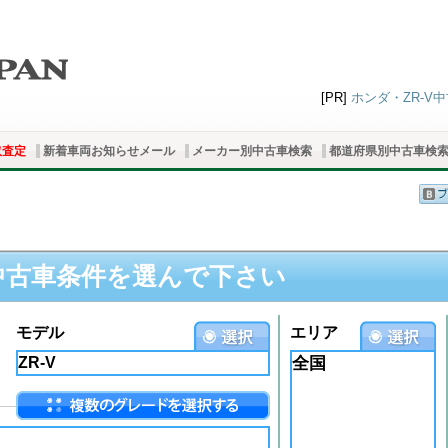
[PR]
ホンダ・ZR-V中
取査定
新着車両お知らせメール
メーカー別中古車検索
都道府県別中古車検
中古車条件を選んで下さい
モデル
エリア
全国