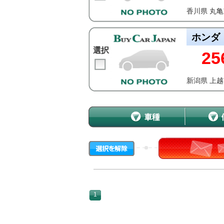
香川県 丸
ホンダ
選択
25
新潟県 上
1