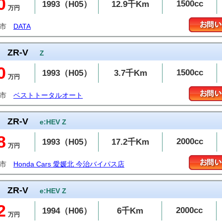
0
1500cc
1993（H05）
12.9千Km
万円
越市
DATA
ZR-V
Z
0
1500cc
1993（H05）
3.7千Km
万円
松市
ベストトータルオート
ZR-V
e:HEV Z
8
2000cc
1993（H05）
17.2千Km
万円
治市
Honda Cars 愛媛北 今治バイパス店
ZR-V
e:HEV Z
2
2000cc
1994（H06）
6千Km
万円