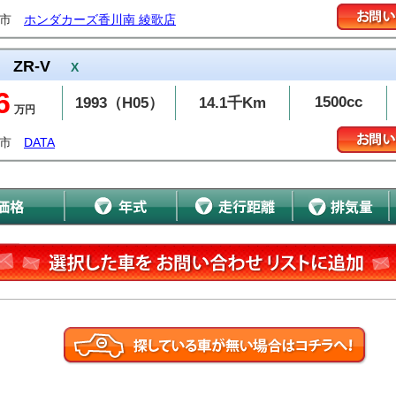
亀市
ホンダカーズ香川南 綾歌店
ZR-V
X
6
1500cc
1993（H05）
14.1千Km
万円
越市
DATA