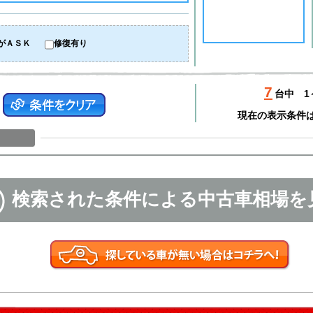
がＡＳＫ
修復有り
7
台中
1
現在の表示条件
検索された条件による中古車相場を