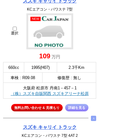
スズキ キャリイ トラック
KCエアコン・パワステ 7型
NEW
選択
109
万円
660cc
1995(H07)
2.3千Km
車検 : R09.08
修復歴 : 無し
大阪府 松原市 丹南1－457－1
（株）スズキ自販関西 スズキアリーナ松原
無料お問い合わせ & 見積もり
詳細を見る
∧
スズキ キャリイ トラック
KCエアコン・パワステ 7型 4AT 2