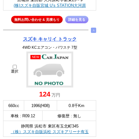
(株)スズキ自販宮城 U’s STATION大河原
無料お問い合わせ & 見積もり
詳細を見る
∧
スズキ キャリイ トラック
4WD KCエアコン・パワステ 7型
NEW
選択
124
万円
660cc
1996(H08)
0.8千Km
車検 : R09.12
修復歴 : 無し
静岡県 浜松市 東区有玉北町345
（株）スズキ自販浜松 スズキアリーナ有玉