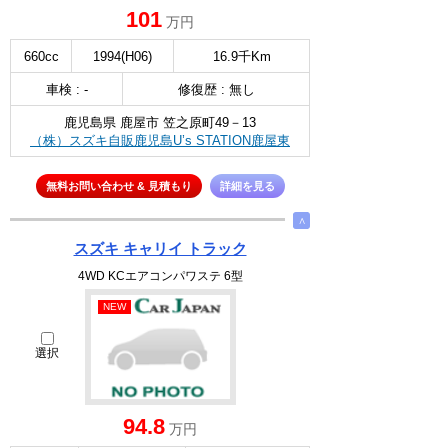
101
万円
660cc
1994(H06)
16.9千Km
車検 : -
修復歴 : 無し
鹿児島県 鹿屋市 笠之原町49－13
（株）スズキ自販鹿児島U’s STATION鹿屋東
無料お問い合わせ & 見積もり
詳細を見る
∧
スズキ キャリイ トラック
4WD KCエアコンパワステ 6型
NEW
選択
94.8
万円