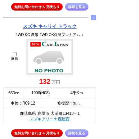
無料お問い合わせ & 見積もり
詳細を見る
∧
スズキ キャリイ トラック
4WD KC 農繁 4WD OK保証プレミアム（
NEW
選択
132
万円
660cc
1996(H08)
4千Km
車検 : R09.12
修復歴 : 無し
鹿児島県 鹿屋市 大浦町13413－1
スズキアリーナ鹿屋西
無料お問い合わせ & 見積もり
詳細を見る