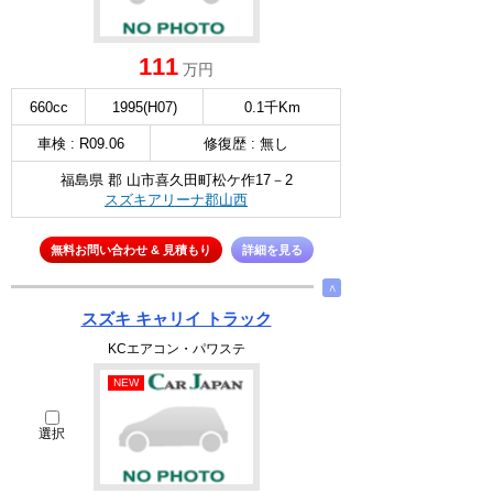
111
万円
660cc
1995(H07)
0.1千Km
車検 : R09.06
修復歴 : 無し
福島県 郡 山市喜久田町松ケ作17－2
スズキアリーナ郡山西
無料お問い合わせ & 見積もり
詳細を見る
∧
スズキ キャリイ トラック
KCエアコン・パワステ
NEW
選択