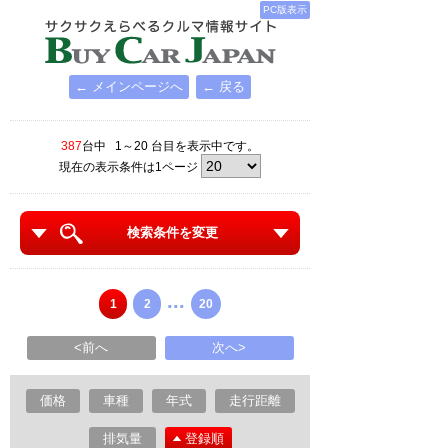
PC版表示
← メインページへ
← 戻る
387
台中 1～20 台目を表示中です。
現在の表示条件は1ページ
検索条件を変更
...
1
2
20
<前へ
次へ>
価格
車種
年式
走行距離
排気量
登録順