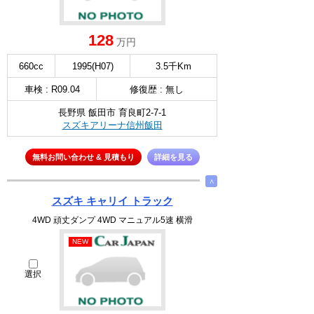
128
万円
660cc
1995(H07)
3.5千Km
車検 : R09.04
修復歴 : 無し
長野県 飯田市 育良町2-7-1
スズキアリーナ信州飯田
無料お問い合わせ & 見積もり
詳細を見る
∧
スズキ キャリイ トラック
4WD 頑丈ダンプ 4WD マニュアル5速 横滑
NEW
選択