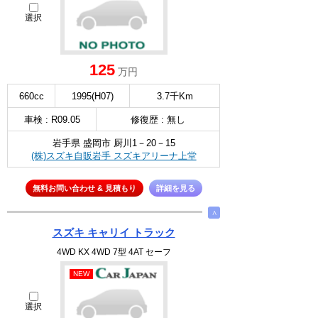
選択
125
万円
660cc
1995(H07)
3.7千Km
車検 : R09.05
修復歴 : 無し
岩手県 盛岡市 厨川1－20－15
(株)スズキ自販岩手 スズキアリーナ上堂
無料お問い合わせ & 見積もり
詳細を見る
∧
スズキ キャリイ トラック
4WD KX 4WD 7型 4AT セーフ
NEW
選択