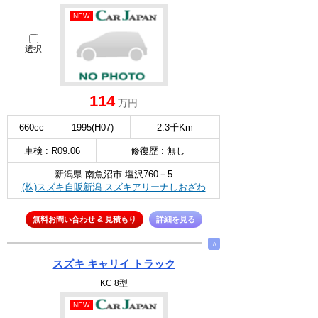
NEW
選択
114
万円
660cc
1995(H07)
2.3千Km
車検 : R09.06
修復歴 : 無し
新潟県 南魚沼市 塩沢760－5
(株)スズキ自販新潟 スズキアリーナしおざわ
無料お問い合わせ & 見積もり
詳細を見る
∧
スズキ キャリイ トラック
KC 8型
NEW