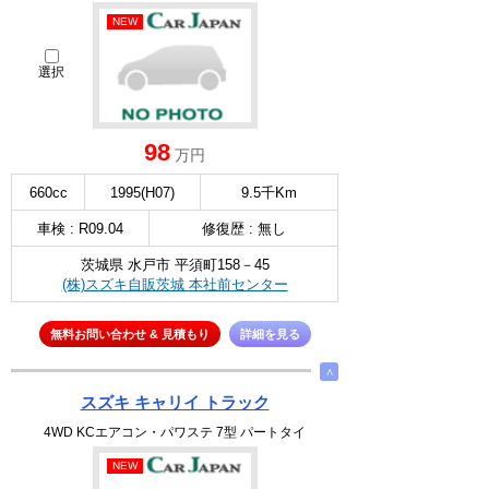
NEW
選択
98
万円
660cc
1995(H07)
9.5千Km
車検 : R09.04
修復歴 : 無し
茨城県 水戸市 平須町158－45
(株)スズキ自販茨城 本社前センター
無料お問い合わせ & 見積もり
詳細を見る
∧
スズキ キャリイ トラック
4WD KCエアコン・パワステ 7型 パートタイ
NEW