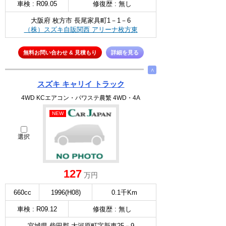
車検 : R09.05
修復歴 : 無し
大阪府 枚方市 長尾家具町1－1－6
（株）スズキ自販関西 アリーナ枚方東
無料お問い合わせ & 見積もり
詳細を見る
∧
スズキ キャリイ トラック
4WD KCエアコン・パワステ農繁 4WD・4A
NEW
選択
127
万円
660cc
1996(H08)
0.1千Km
車検 : R09.12
修復歴 : 無し
宮城県 柴田郡 大河原町字新東25－9