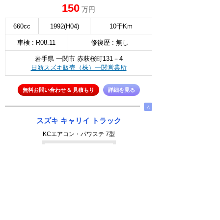
150
万円
660cc
1992(H04)
10千Km
車検 : R08.11
修復歴 : 無し
岩手県 一関市 赤萩桜町131－4
日新スズキ販売（株）一関営業所
無料お問い合わせ & 見積もり
詳細を見る
∧
スズキ キャリイ トラック
KCエアコン・パワステ 7型
NEW
選択
106
万円