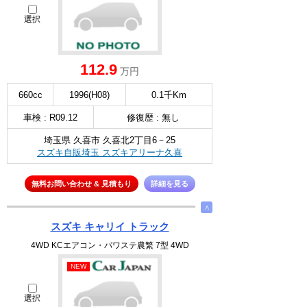
選択
112.9
万円
660cc
1996(H08)
0.1千Km
車検 : R09.12
修復歴 : 無し
埼玉県 久喜市 久喜北2丁目6－25
スズキ自販埼玉 スズキアリーナ久喜
無料お問い合わせ & 見積もり
詳細を見る
∧
スズキ キャリイ トラック
4WD KCエアコン・パワステ農繁 7型 4WD
NEW
選択