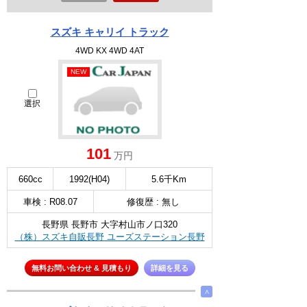
スズキ キャリイ トラック
4WD KX 4WD 4AT
NEW
選択
101
万円
660cc
1992(H04)
5.6千Km
車検 : R08.07
修復歴 : 無し
長野県 長野市 大字村山市ノ口320
（株）スズキ自販長野 ユーズステーション長野
無料お問い合わせ & 見積もり
詳細を見る
∧