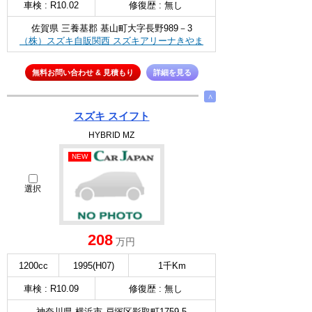
車検 : R10.02
修復歴 : 無し
佐賀県 三養基郡 基山町大字長野989－3
（株）スズキ自販関西 スズキアリーナきやま
無料お問い合わせ & 見積もり
詳細を見る
∧
スズキ スイフト
HYBRID MZ
NEW
選択
208
万円
1200cc
1995(H07)
1千Km
車検 : R10.09
修復歴 : 無し
神奈川県 横浜市 戸塚区影取町1759-5