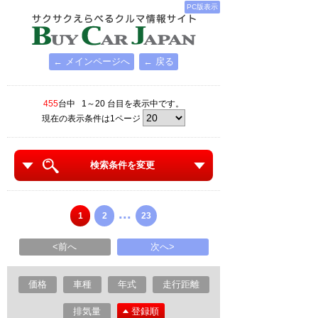
PC版表示
← メインページへ
← 戻る
455
台中 1～20 台目を表示中です。
現在の表示条件は1ページ
検索条件を変更
...
1
2
23
<前へ
次へ>
価格
車種
年式
走行距離
排気量
登録順