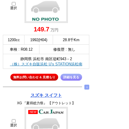
選択
149.7
万円
1200cc
1992(H04)
28.8千Km
車検 : R08.12
修復歴 : 無し
静岡県 浜松市 南区堤町943－2
（株）スズキ自販浜松 U’s STATION浜松南
無料お問い合わせ & 見積もり
詳細を見る
∧
スズキ スイフト
XG 『夏得総力祭』 【アウトレット】
NEW
選択