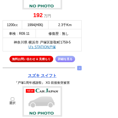
192
万円
1200cc
1994(H06)
2.3千Km
車検 : R09.11
修復歴 : 無し
神奈川県 横浜市 戸塚区影取町1759-5
U’s STATION戸塚
無料お問い合わせ & 見積もり
詳細を見る
∧
スズキ スイフト
『戸塚1周年感謝祭』 XG 前後衝突被害
NEW
選択