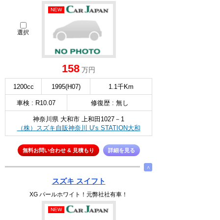
NEW
選択
158
万円
1200cc
1995(H07)
1.1千Km
車検 : R10.07
修復歴 : 無し
神奈川県 大和市 上和田1027－1
（株）スズキ自販神奈川 U’s STATION大和
無料お問い合わせ & 見積もり
詳細を見る
∧
スズキ スイフト
XG パールホワイト！元弊社社有車！
NEW