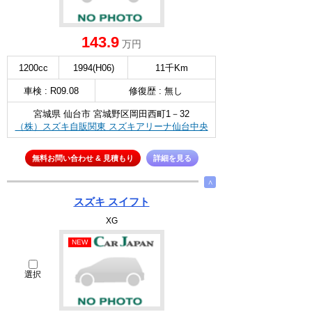
143.9
万円
1200cc
1994(H06)
11千Km
車検 : R09.08
修復歴 : 無し
宮城県 仙台市 宮城野区岡田西町1－32
（株）スズキ自販関東 スズキアリーナ仙台中央
無料お問い合わせ & 見積もり
詳細を見る
∧
スズキ スイフト
XG
NEW
選択