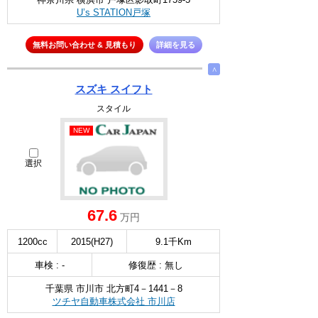
U’s STATION戸塚
無料お問い合わせ & 見積もり
詳細を見る
∧
スズキ スイフト
スタイル
NEW
選択
67.6
万円
1200cc
2015(H27)
9.1千Km
車検 : -
修復歴 : 無し
千葉県 市川市 北方町4－1441－8
ツチヤ自動車株式会社 市川店