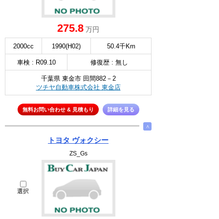
275.8
万円
2000cc
1990(H02)
50.4千Km
車検 : R09.10
修復歴 : 無し
千葉県 東金市 田間882－2
ツチヤ自動車株式会社 東金店
無料お問い合わせ & 見積もり
詳細を見る
∧
トヨタ ヴォクシー
ZS_Gs
選択