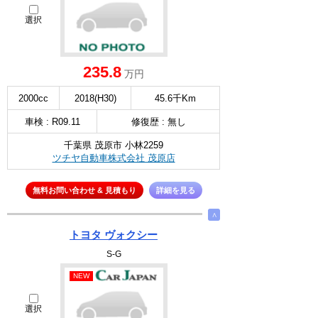
選択
235.8
万円
2000cc
2018(H30)
45.6千Km
車検 : R09.11
修復歴 : 無し
千葉県 茂原市 小林2259
ツチヤ自動車株式会社 茂原店
無料お問い合わせ & 見積もり
詳細を見る
∧
トヨタ ヴォクシー
S-G
NEW
選択