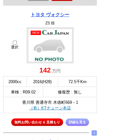
トヨタ ヴォクシー
ZS 煌
NEW
選択
142
万円
2000cc
2016(H28)
72.5千Km
車検 : R09.02
修復歴 : 無し
香川県 善通寺市 木徳町669－1
（有）KTチューン本店
無料お問い合わせ & 見積もり
詳細を見る
∧