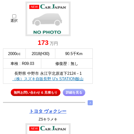
NEW
選択
173
万円
2000cc
2018(H30)
90.5千Km
車検 : R09.03
修復歴 : 無し
長野県 中野市 永江字北原道下2124－1
（株）スズキ自販長野 U’s STATION飯山
無料お問い合わせ & 見積もり
詳細を見る
∧
トヨタ ヴォクシー
ZSキラメキ
NEW