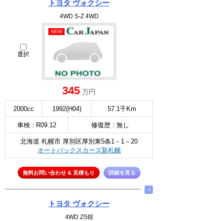
トヨタ ヴォクシー
4WD S-Z 4WD
NEW
選択
345
万円
2000cc
1992(H04)
57.1千Km
車検 : R09.12
修復歴 : 無し
北海道 札幌市 厚別区厚別東5条1－1－20
オートバックスカーズ新札幌
無料お問い合わせ & 見積もり
詳細を見る
∧
トヨタ ヴォクシー
4WD ZS煌