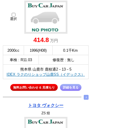
選択
414.8
万円
2000cc
1996(H08)
0.1千Km
車検 : R11.03
修復歴 : 無し
熊本県 山鹿市 鹿校通2－13－5
IDEX ラクのりショップ山鹿SS（イデックス）
無料お問い合わせ & 見積もり
詳細を見る
∧
トヨタ ヴォクシー
ZS 煌