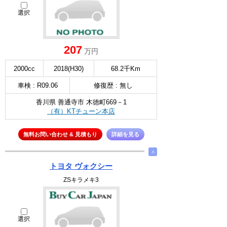
選択
207
万円
2000cc
2018(H30)
68.2千Km
車検 : R09.06
修復歴 : 無し
香川県 善通寺市 木徳町669－1
（有）KTチューン本店
無料お問い合わせ & 見積もり
詳細を見る
∧
トヨタ ヴォクシー
ZSキラメキ3
選択