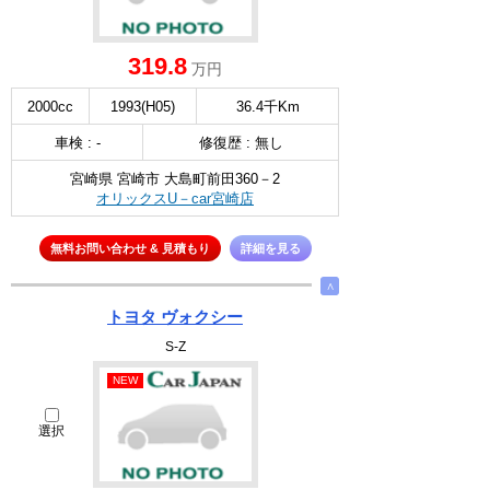
319.8
万円
2000cc
1993(H05)
36.4千Km
車検 : -
修復歴 : 無し
宮崎県 宮崎市 大島町前田360－2
オリックスU－car宮崎店
無料お問い合わせ & 見積もり
詳細を見る
∧
トヨタ ヴォクシー
S-Z
NEW
選択