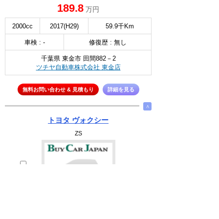
189.8
万円
2000cc
2017(H29)
59.9千Km
車検 : -
修復歴 : 無し
千葉県 東金市 田間882－2
ツチヤ自動車株式会社 東金店
無料お問い合わせ & 見積もり
詳細を見る
∧
トヨタ ヴォクシー
ZS
選択
170.8
万円