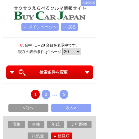
PC版表示
← メインページへ
← 戻る
85
台中 1～20 台目を表示中です。
現在の表示条件は1ページ
検索条件を変更
...
1
2
5
<前へ
次へ>
価格
車種
年式
走行距離
排気量
登録順