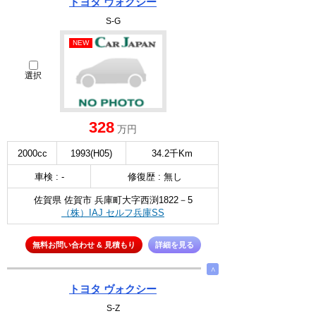
トヨタ ヴォクシー
S-G
NEW
選択
328
万円
2000cc
1993(H05)
34.2千Km
車検 : -
修復歴 : 無し
佐賀県 佐賀市 兵庫町大字西渕1822－5
（株）IAJ セルフ兵庫SS
無料お問い合わせ & 見積もり
詳細を見る
∧
トヨタ ヴォクシー
S-Z