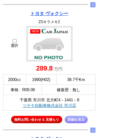
∧
トヨタ ヴォクシー
ZSキラメキ2
NEW
選択
289.8
万円
2000cc
1990(H02)
38.7千Km
車検 : R09.08
修復歴 : 無し
千葉県 市川市 北方町4－1441－8
ツチヤ自動車株式会社 市川店
無料お問い合わせ & 見積もり
詳細を見る
∧