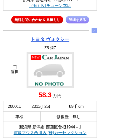
（有）KTチューン本店
無料お問い合わせ & 見積もり
詳細を見る
∧
トヨタ ヴォクシー
ZS 煌Z
NEW
選択
58.3
万円
2000cc
2013(H25)
89千Km
車検 : -
修復歴 : 無し
新潟県 新潟市 西蒲区曽根1944－1
買取マウス西川店 (株)カーセレクション