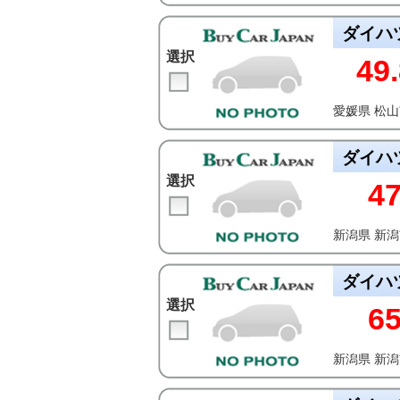
ダイハ
選択
49.
愛媛県 松
ダイハ
選択
4
新潟県 新
ダイハ
選択
6
新潟県 新