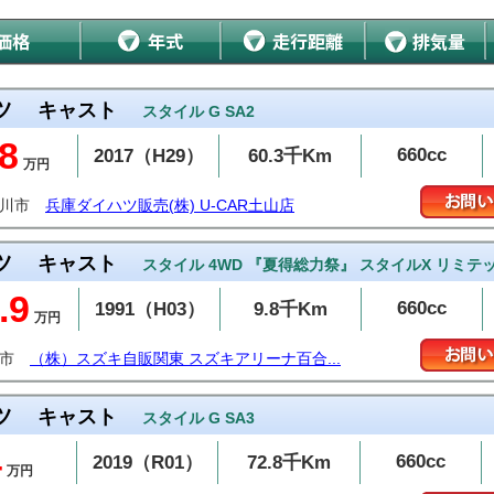
ツ
キャスト
スタイル G SA2
8
660cc
2017（H29）
60.3千Km
万円
古川市
兵庫ダイハツ販売(株) U-CAR土山店
ツ
キャスト
スタイル 4WD 『夏得総力祭』 スタイルX リミテ
.9
660cc
1991（H03）
9.8千Km
万円
幌市
（株）スズキ自販関東 スズキアリーナ百合...
ツ
キャスト
スタイル G SA3
4
660cc
2019（R01）
72.8千Km
万円