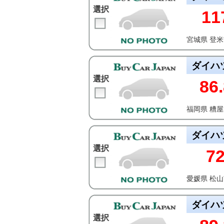
選択
11
宮城県 登
ダイハ
選択
86.
福岡県 糟
ダイハ
選択
7
愛媛県 松
ダイハ
選択