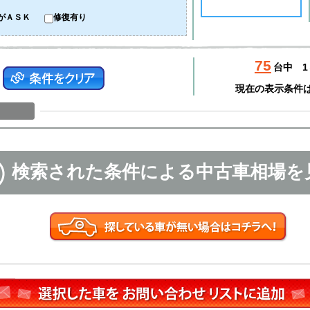
がＡＳＫ
修復有り
75
台中
1
現在の表示条件
検索された条件による中古車相場を