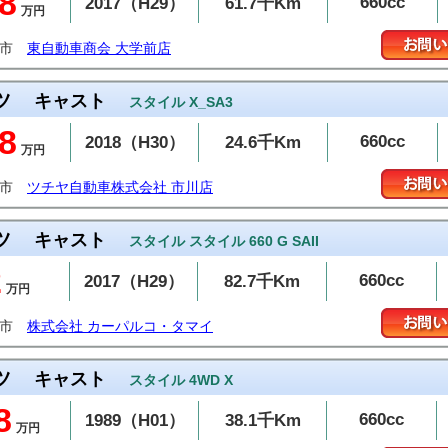
8
660cc
2017（H29）
61.7千Km
万円
越市
東自動車商会 大学前店
ツ
キャスト
スタイル X_SA3
8
660cc
2018（H30）
24.6千Km
万円
川市
ツチヤ自動車株式会社 市川店
ツ
キャスト
スタイル スタイル 660 G SAII
2
660cc
2017（H29）
82.7千Km
万円
山市
株式会社 カーパルコ・タマイ
ツ
キャスト
スタイル 4WD X
8
660cc
1989（H01）
38.1千Km
万円