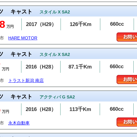
ツ
キャスト
スタイル X SA2
8
660cc
2017（H29）
126千Km
万円
山市
HARE MOTOR
ツ
キャスト
スタイル X SA2
7
660cc
2016（H28）
87.1千Km
万円
潟市
トラスト新潟 南店
ツ
キャスト
アクティバ G SA2
5
660cc
2016（H28）
113千Km
万円
潟市
永木自動車