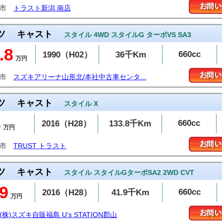
潟市
トラスト新潟 南店
ツ
キャスト
スタイル 4WD スタイルG ターボVS SA3
.8
660cc
1990（H02）
36千Km
万円
形市
スズキアリーナ山形北/本社中古車センタ...
ツ
キャスト
スタイル X
3
660cc
2016（H28）
133.8千Km
万円
潟市
TRUST トラスト
ツ
キャスト
スタイル スタイルGターボSA2 2WD CVT
9
660cc
2016（H28）
41.9千Km
万円
(株)スズキ自販福島 U’s STATION郡山