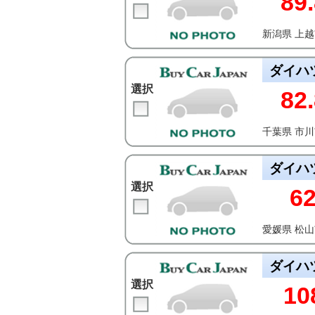
89.
新潟県 上
ダイハ
選択
82.
千葉県 市
ダイハ
選択
6
愛媛県 松
ダイハ
選択
10