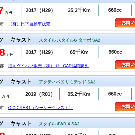
7
660cc
2017（H29）
35.3千Km
万円
米市
（有）日下自動車販売
ツ
キャスト
スタイル スタイルG ターボ SA2
8
660cc
2017（H29）
65千Km
万円
屋郡
福岡ダイハツ販売（株） U－CAR福岡志免
ツ
キャスト
アクティバ X リミテッド SA3
2
660cc
2019（R01）
65.2千Km
万円
山市
C.C CREST（シーシークレスト）
ツ
キャスト
スタイル 4WD X SA2