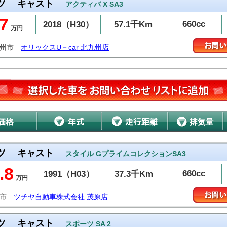
ツ
キャスト
アクティバ X SA3
7
660cc
2018（H30）
57.1千Km
万円
九州市
オリックスU－car 北九州店
ツ
キャスト
スタイル GプライムコレクションSA3
.8
660cc
1991（H03）
37.3千Km
万円
原市
ツチヤ自動車株式会社 茂原店
ツ
キャスト
スポーツ SA 2