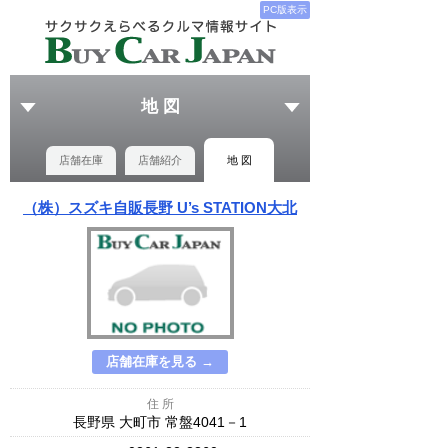
PC版表示
地 図
店舗在庫
店舗紹介
地 図
（株）スズキ自販長野 U’s STATION大北
店舗在庫を見る →
住 所
長野県 大町市 常盤4041－1