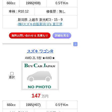
660cc
1996(H08)
0.5千Km
車検 : R10.12
修復歴 : 無し
新潟県 上越市 新光町3－15－9
(株)スズキ自販新潟 U’s 直江津
無料お問い合わせ & 見積もり
詳細を見る
∧
スズキ ワゴンR
4WD ZL 5型 ★4WD★
選択
147
万円
660cc
1995(H07)
0.5千Km