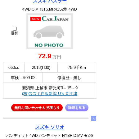
スズキ ハスラー
4WD G MR31S.MR41S2型 4WD
NEW
選択
72.9
万円
660cc
2018(H30)
75.9千Km
車検 : R09.02
修復歴 : 無し
新潟県 上越市 新光町3－15－9
(株)スズキ自販新潟 U’s 直江津
無料お問い合わせ & 見積もり
詳細を見る
∧
スズキ ソリオ
バンディット 4WD バンディット HYBRID MV ★☆8