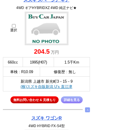
4WD ギアHYBRIDXZ 4WD 純正ナビ★
選択
204.5
万円
660cc
1995(H07)
1.5千Km
車検 : R10.09
修復歴 : 無し
新潟県 上越市 新光町3－15－9
(株)スズキ自販新潟 U’s 直江津
無料お問い合わせ & 見積もり
詳細を見る
∧
スズキ ワゴンR
4WD HYBRID FX-S4型