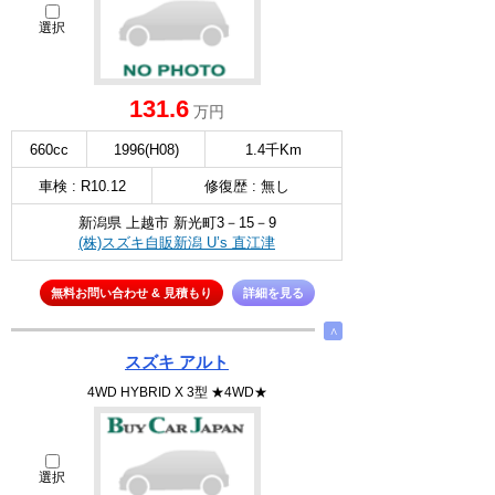
選択
131.6
万円
660cc
1996(H08)
1.4千Km
車検 : R10.12
修復歴 : 無し
新潟県 上越市 新光町3－15－9
(株)スズキ自販新潟 U’s 直江津
無料お問い合わせ & 見積もり
詳細を見る
∧
スズキ アルト
4WD HYBRID X 3型 ★4WD★
選択