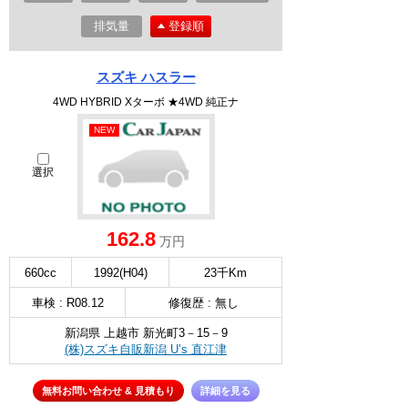
排気量
登録順
スズキ ハスラー
4WD HYBRID Xターボ ★4WD 純正ナ
NEW
選択
162.8
万円
660cc
1992(H04)
23千Km
車検 : R08.12
修復歴 : 無し
新潟県 上越市 新光町3－15－9
(株)スズキ自販新潟 U’s 直江津
無料お問い合わせ & 見積もり
詳細を見る