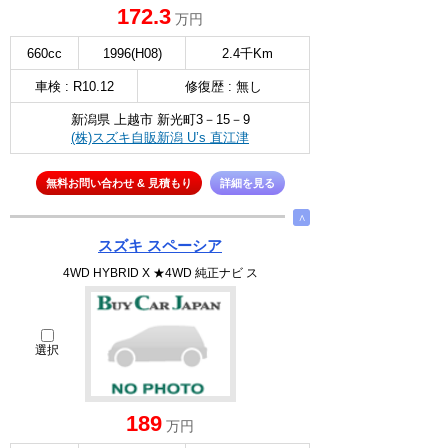
172.3
万円
660cc
1996(H08)
2.4千Km
車検 : R10.12
修復歴 : 無し
新潟県 上越市 新光町3－15－9
(株)スズキ自販新潟 U’s 直江津
無料お問い合わせ & 見積もり
詳細を見る
∧
スズキ スペーシア
4WD HYBRID X ★4WD 純正ナビ ス
選択
189
万円