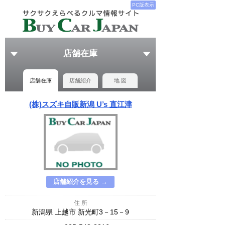
PC版表示
店舗在庫
店舗在庫
店舗紹介
地 図
(株)スズキ自販新潟 U’s 直江津
店舗紹介を見る →
住 所
新潟県 上越市 新光町3－15－9