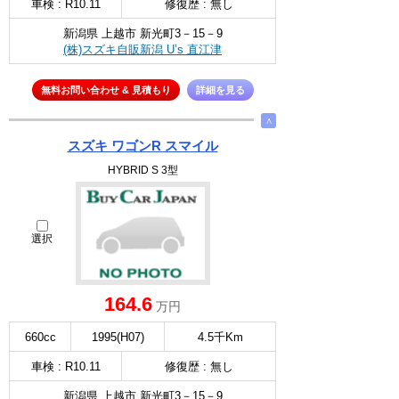
車検 : R10.11
修復歴 : 無し
新潟県 上越市 新光町3－15－9
(株)スズキ自販新潟 U’s 直江津
無料お問い合わせ & 見積もり
詳細を見る
∧
スズキ ワゴンR スマイル
HYBRID S 3型
選択
164.6
万円
660cc
1995(H07)
4.5千Km
車検 : R10.11
修復歴 : 無し
新潟県 上越市 新光町3－15－9