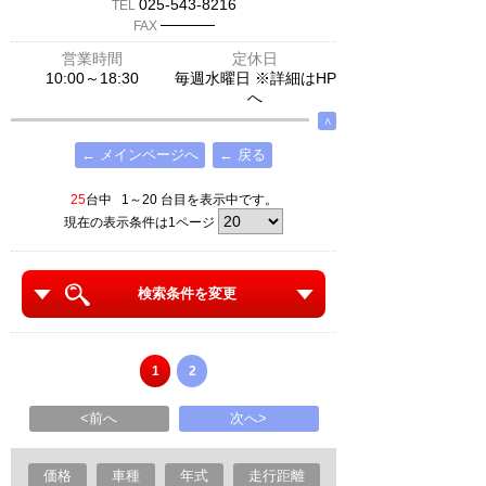
025-543-8216
TEL
─────
FAX
営業時間
定休日
10:00～18:30
毎週水曜日 ※詳細はHP
へ
∧
← メインページへ
← 戻る
25
台中 1～20 台目を表示中です。
現在の表示条件は1ページ
検索条件を変更
1
2
<前へ
次へ>
価格
車種
年式
走行距離