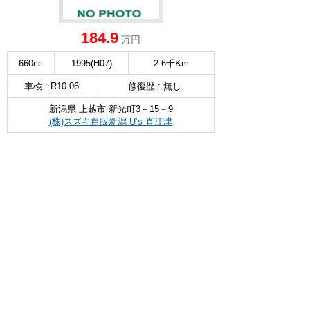
184.9
万円
660cc
1995(H07)
2.6千Km
車検 : R10.06
修復歴 : 無し
新潟県 上越市 新光町3－15－9
(株)スズキ自販新潟 U’s 直江津
無料お問い合わせ & 見積もり
詳細を見る
∧
スズキ スペーシア
4WD HYBRID X ★4WD★
選択