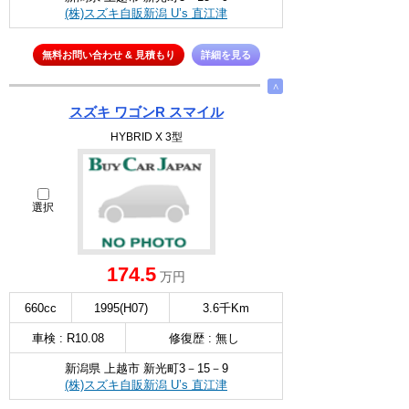
(株)スズキ自販新潟 U’s 直江津
無料お問い合わせ & 見積もり
詳細を見る
∧
スズキ ワゴンR スマイル
HYBRID X 3型
選択
174.5
万円
660cc
1995(H07)
3.6千Km
車検 : R10.08
修復歴 : 無し
新潟県 上越市 新光町3－15－9
(株)スズキ自販新潟 U’s 直江津