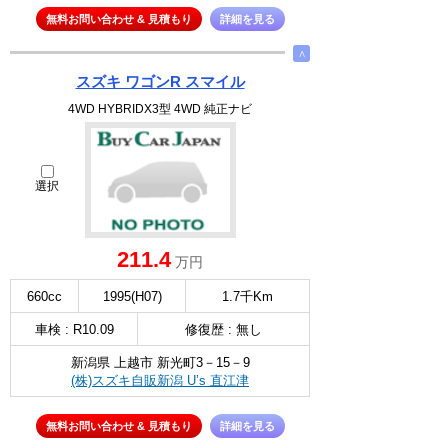
無料お問い合わせ & 見積もり
詳細を見る
∧
スズキ ワゴンR スマイル
4WD HYBRIDX3型 4WD 純正ナビ
選択
211.4
万円
660cc
1995(H07)
1.7千Km
車検 : R10.09
修復歴 : 無し
新潟県 上越市 新光町3－15－9
(株)スズキ自販新潟 U’s 直江津
無料お問い合わせ & 見積もり
詳細を見る