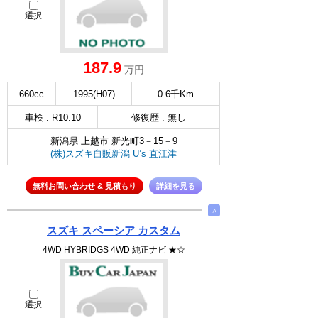
選択
187.9
万円
660cc
1995(H07)
0.6千Km
車検 : R10.10
修復歴 : 無し
新潟県 上越市 新光町3－15－9
(株)スズキ自販新潟 U’s 直江津
無料お問い合わせ & 見積もり
詳細を見る
∧
スズキ スペーシア カスタム
4WD HYBRIDGS 4WD 純正ナビ ★☆
選択