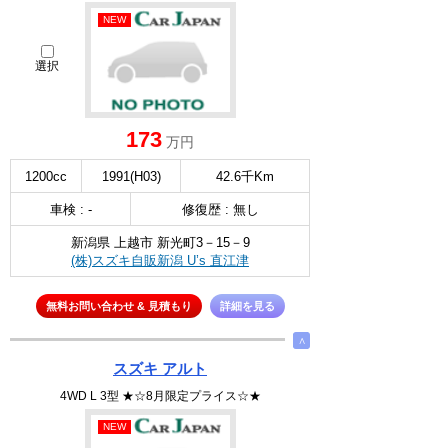
NEW
選択
173
万円
1200cc
1991(H03)
42.6千Km
車検 : -
修復歴 : 無し
新潟県 上越市 新光町3－15－9
(株)スズキ自販新潟 U’s 直江津
無料お問い合わせ & 見積もり
詳細を見る
∧
スズキ アルト
4WD L 3型 ★☆8月限定プライス☆★
NEW