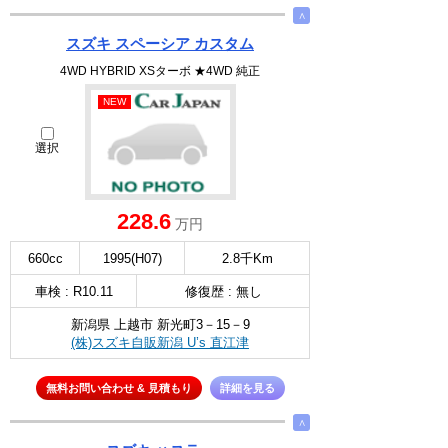
∧
スズキ スペーシア カスタム
4WD HYBRID XSターボ ★4WD 純正
NEW
選択
228.6
万円
660cc
1995(H07)
2.8千Km
車検 : R10.11
修復歴 : 無し
新潟県 上越市 新光町3－15－9
(株)スズキ自販新潟 U’s 直江津
無料お問い合わせ & 見積もり
詳細を見る
∧