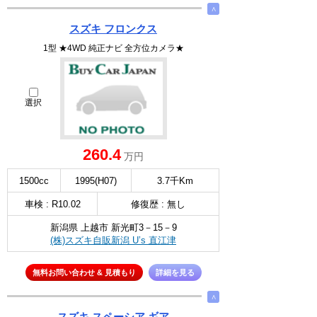
∧
スズキ フロンクス
1型 ★4WD 純正ナビ 全方位カメラ★
選択
260.4
万円
1500cc
1995(H07)
3.7千Km
車検 : R10.02
修復歴 : 無し
新潟県 上越市 新光町3－15－9
(株)スズキ自販新潟 U’s 直江津
無料お問い合わせ & 見積もり
詳細を見る
∧
スズキ スペーシア ギア