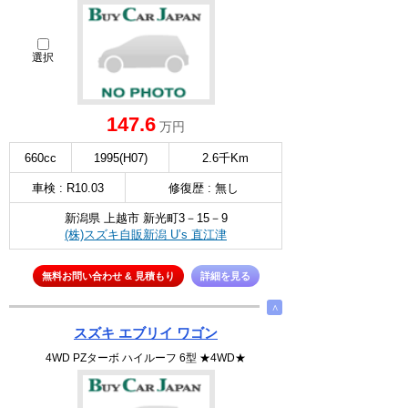
選択
147.6
万円
660cc
1995(H07)
2.6千Km
車検 : R10.03
修復歴 : 無し
新潟県 上越市 新光町3－15－9
(株)スズキ自販新潟 U’s 直江津
無料お問い合わせ & 見積もり
詳細を見る
∧
スズキ エブリイ ワゴン
4WD PZターボ ハイルーフ 6型 ★4WD★