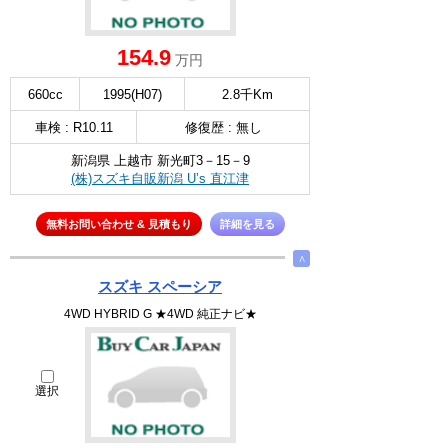
154.9
万円
660cc
1995(H07)
2.8千Km
車検 : R10.11
修復歴 : 無し
新潟県 上越市 新光町3－15－9
(株)スズキ自販新潟 U’s 直江津
無料お問い合わせ & 見積もり
詳細を見る
∧
スズキ スペーシア
4WD HYBRID G ★4WD 純正ナビ★
選択