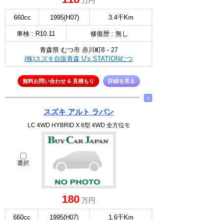
万円
660cc
1995(H07)
3.4千Km
車検 : R10.11
修復歴 : 無し
青森県 むつ市 赤川町8－27
(株)スズキ自販青森 U’s STATIONむつ
無料お問い合わせ & 見積もり
詳細を見る
∧
スズキ アルト ラパン
LC 4WD HYBRID X 6型 4WD 全方位モ
選択
180
万円
660cc
1995(H07)
1.6千Km