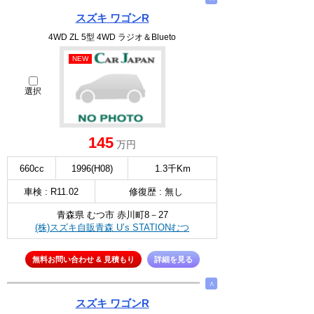
スズキ ワゴンR
4WD ZL 5型 4WD ラジオ＆Blueto
NEW
選択
145
万円
660cc
1996(H08)
1.3千Km
車検 : R11.02
修復歴 : 無し
青森県 むつ市 赤川町8－27
(株)スズキ自販青森 U’s STATIONむつ
無料お問い合わせ & 見積もり
詳細を見る
∧
スズキ ワゴンR