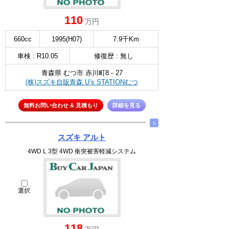
110
万円
660cc
1995(H07)
7.9千Km
車検 : R10.05
修復歴 : 無し
青森県 むつ市 赤川町8－27
(株)スズキ自販青森 U’s STATIONむつ
無料お問い合わせ & 見積もり
詳細を見る
∧
スズキ アルト
4WD L 3型 4WD 衝突被害軽減システム
選択
118