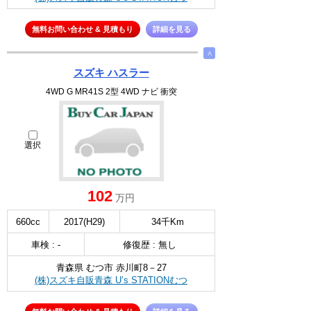
無料お問い合わせ & 見積もり
詳細を見る
∧
スズキ ハスラー
4WD G MR41S 2型 4WD ナビ 衝突
選択
102
万円
660cc
2017(H29)
34千Km
車検 : -
修復歴 : 無し
青森県 むつ市 赤川町8－27
(株)スズキ自販青森 U’s STATIONむつ