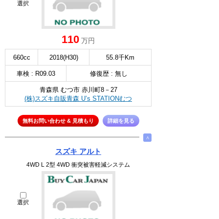
選択
110
万円
660cc
2018(H30)
55.8千Km
車検 : R09.03
修復歴 : 無し
青森県 むつ市 赤川町8－27
(株)スズキ自販青森 U’s STATIONむつ
無料お問い合わせ & 見積もり
詳細を見る
∧
スズキ アルト
4WD L 2型 4WD 衝突被害軽減システム
選択