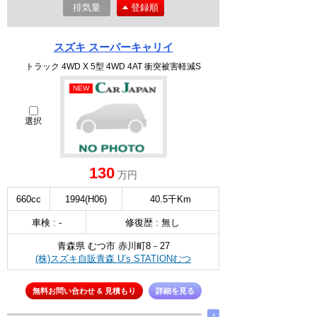
排気量
登録順
スズキ スーパーキャリイ
トラック 4WD X 5型 4WD 4AT 衝突被害軽減S
NEW
選択
130
万円
660cc
1994(H06)
40.5千Km
車検 : -
修復歴 : 無し
青森県 むつ市 赤川町8－27
(株)スズキ自販青森 U’s STATIONむつ
無料お問い合わせ & 見積もり
詳細を見る
∧