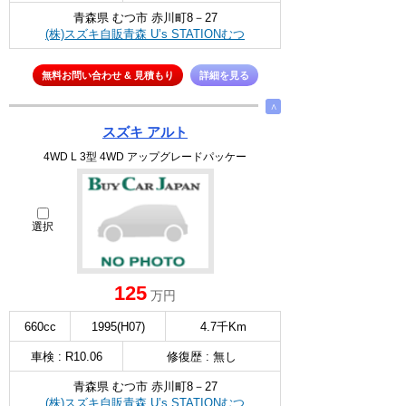
青森県 むつ市 赤川町8－27
(株)スズキ自販青森 U’s STATIONむつ
無料お問い合わせ & 見積もり
詳細を見る
∧
スズキ アルト
4WD L 3型 4WD アップグレードパッケー
選択
125
万円
660cc
1995(H07)
4.7千Km
車検 : R10.06
修復歴 : 無し
青森県 むつ市 赤川町8－27
(株)スズキ自販青森 U’s STATIONむつ