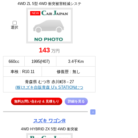
4WD ZL 5型 4WD 衝突被害軽減システ
NEW
選択
143
万円
660cc
1995(H07)
3.4千Km
車検 : R10.11
修復歴 : 無し
青森県 むつ市 赤川町8－27
(株)スズキ自販青森 U’s STATIONむつ
無料お問い合わせ & 見積もり
詳細を見る
∧
スズキ ワゴンR
4WD HYBRID ZX 5型 4WD 衝突被