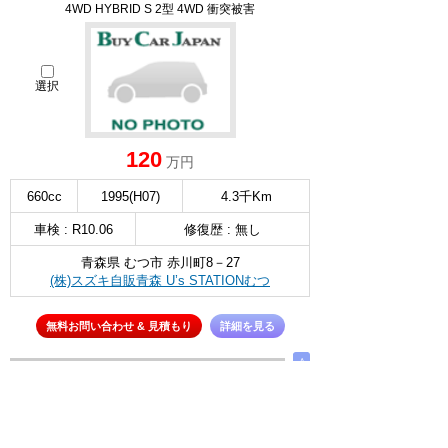
4WD HYBRID S 2型 4WD 衝突被害
選択
120
万円
660cc
1995(H07)
4.3千Km
車検 : R10.06
修復歴 : 無し
青森県 むつ市 赤川町8－27
(株)スズキ自販青森 U’s STATIONむつ
無料お問い合わせ & 見積もり
詳細を見る
∧
スズキ アルト ラパン
4WD G 5型 4WD 衝突被害軽減システム