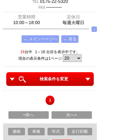
0175-22-5320
TEL
─────
FAX
営業時間
定休日
10:00～18:00
毎週火曜日
∧
← メインページへ
← 戻る
16
台中 1～16 台目を表示中です。
現在の表示条件は1ページ
検索条件を変更
1
<前へ
次へ>
価格
車種
年式
走行距離