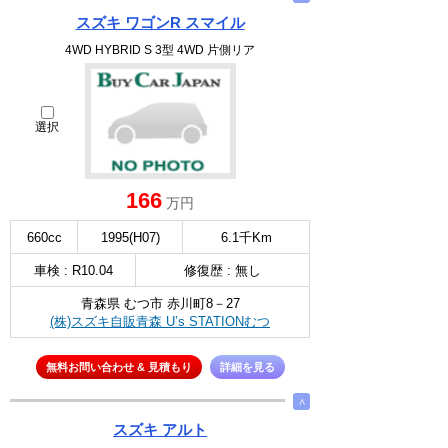
スズキ ワゴンR スマイル
4WD HYBRID S 3型 4WD 片側リア
選択
166
万円
660cc
1995(H07)
6.1千Km
車検 : R10.04
修復歴 : 無し
青森県 むつ市 赤川町8－27
(株)スズキ自販青森 U’s STATIONむつ
無料お問い合わせ & 見積もり
詳細を見る
∧
スズキ アルト