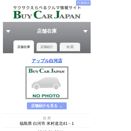
PC版表示
店舗在庫
店舗在庫
店舗紹介
地 図
アップル白河店
店舗紹介を見る →
住 所
福島県 白河市 米村道北41－1