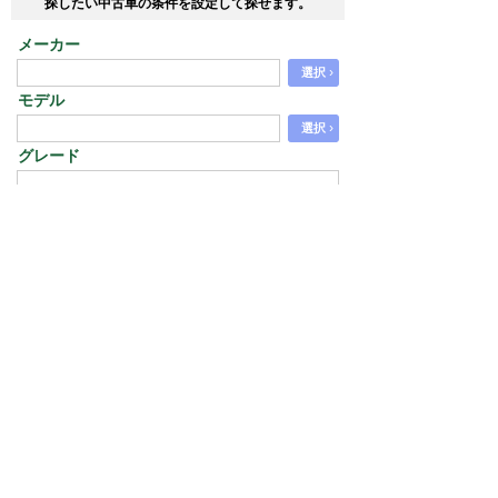
探したい中古車の条件を設定して探せます。
メーカー
›
選択
モデル
›
選択
グレード
エリア
›
選択
価格
から
走行距離
から
年式