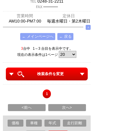
0248-31-2211
TEL
─────
FAX
営業時間
定休日
AM10:00-PM7:00
毎週水曜日・第2木曜日
∧
← メインページへ
← 戻る
3
台中 1～3 台目を表示中です。
現在の表示条件は1ページ
検索条件を変更
1
<前へ
次へ>
価格
車種
年式
走行距離