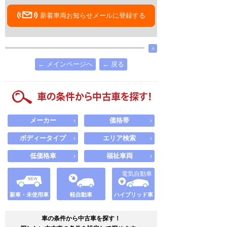
新着車両お知らせメールに登録する
∧
← メインページへ
← 戻る
メーカー
価格帯
›
›
ボディータイプ
エリア検索
›
›
低価格車
福祉車両
›
›
電気自動車
新車・未使用車
軽自動車
ハイブリッド車
車の条件から中古車を探す！