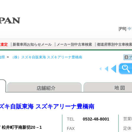
[PR]
中
取査定
新着車両お知らせメール
メーカー別中古車検索
都道府県別中古車検
知県
>
（株）スズキ自販東海 スズキアリーナ豊橋南
ズキ自販東海 スズキアリーナ豊橋南
営業
TEL
0532-48-8001
 松井町字南新切20－1
定休
FAX