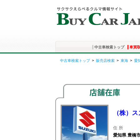
中古車検索トップ
車買
中古車検索トップ
>
販売店検索
>
東海
>
愛
（株）ス
住 所
愛知県 豊橋市