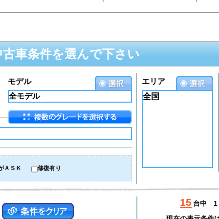
中古車条件を選んで下さい
モデル
エリア
全国
がＡＳＫ
修復有り
15
台中
1
現在の表示条件