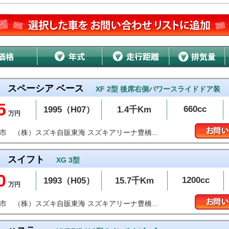
スペーシア ベース
XF 2型 後席右側パワースライドドア装
5
660cc
1995（H07）
1.4千Km
万円
（株）スズキ自販東海 スズキアリーナ豊橋...
橋市
スイフト
XG 3型
0
1200cc
1993（H05）
15.7千Km
万円
（株）スズキ自販東海 スズキアリーナ豊橋...
橋市